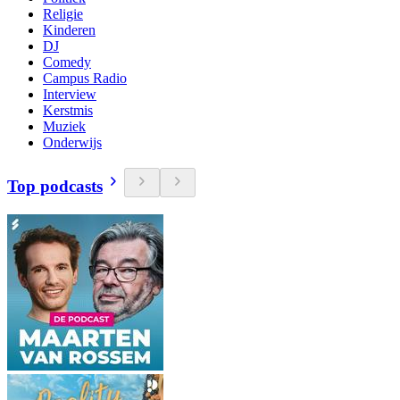
Religie
Kinderen
DJ
Comedy
Campus Radio
Interview
Kerstmis
Muziek
Onderwijs
Top podcasts