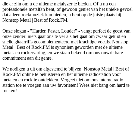
die er zijn om u de ultieme metalyzer te bieden. Of u nu een
professionele metalfan bent, of gewoon geniet van het unieke gevoel
dat alleen rockmuziek kan bieden, u bent op de juiste plaats bij
Nonstop Metal | Best of Rock.FM.
Onze slogan - "Harder, Faster, Louder" - vangt perfect de geest van
onze zender: niets gaat ons te ver als het gaat om zwaar geluid en
snelle gitaarriffs gecomplementeerd met krachtige vocals. Nonstop
Metal | Best of Rock.FM is synoniem geworden met de ultieme
metal- en rockervaring, en we staan bekend om ons onwrikbare
commitment aan dit genre.
We nodigen u uit om afgestemd te blijven, Nonstop Metal | Best of
Rock.FM online te beluisteren en het ultieme radiostation voor
metalen en rock te ontdekken. Vergeet niet om ons internetradio
station toe te voegen aan uw favorieten! Wees niet bang om hard te
rocken!
De website van het radiostation