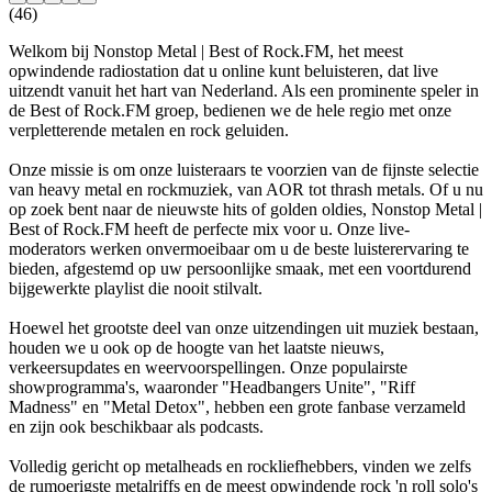
(46)
Welkom bij Nonstop Metal | Best of Rock.FM, het meest
opwindende radiostation dat u online kunt beluisteren, dat live
uitzendt vanuit het hart van Nederland. Als een prominente speler in
de Best of Rock.FM groep, bedienen we de hele regio met onze
verpletterende metalen en rock geluiden.
Onze missie is om onze luisteraars te voorzien van de fijnste selectie
van heavy metal en rockmuziek, van AOR tot thrash metals. Of u nu
op zoek bent naar de nieuwste hits of golden oldies, Nonstop Metal |
Best of Rock.FM heeft de perfecte mix voor u. Onze live-
moderators werken onvermoeibaar om u de beste luisterervaring te
bieden, afgestemd op uw persoonlijke smaak, met een voortdurend
bijgewerkte playlist die nooit stilvalt.
Hoewel het grootste deel van onze uitzendingen uit muziek bestaan,
houden we u ook op de hoogte van het laatste nieuws,
verkeersupdates en weervoorspellingen. Onze populairste
showprogramma's, waaronder "Headbangers Unite", "Riff
Madness" en "Metal Detox", hebben een grote fanbase verzameld
en zijn ook beschikbaar als podcasts.
Volledig gericht op metalheads en rockliefhebbers, vinden we zelfs
de rumoerigste metalriffs en de meest opwindende rock 'n roll solo's