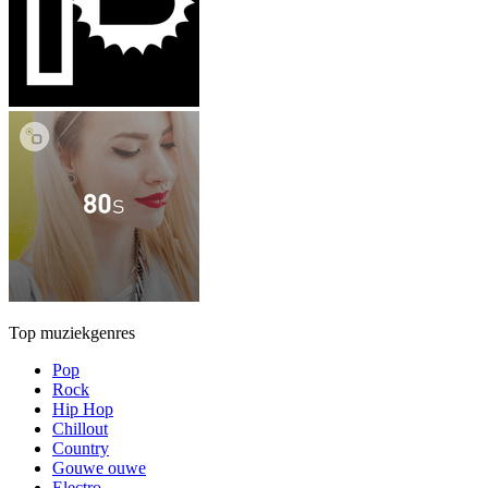
Top muziekgenres
Pop
Rock
Hip Hop
Chillout
Country
Gouwe ouwe
Electro