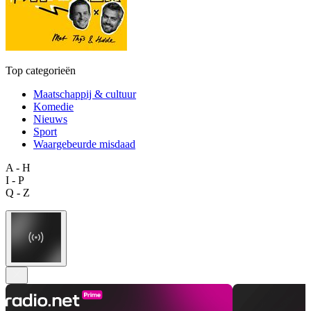
Top categorieën
Maatschappij & cultuur
Komedie
Nieuws
Sport
Waargebeurde misdaad
A - H
I - P
Q - Z