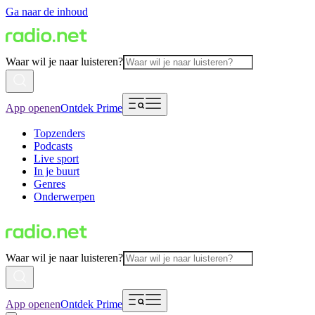
Ga naar de inhoud
Waar wil je naar luisteren?
App openen
Ontdek Prime
Topzenders
Podcasts
Live sport
In je buurt
Genres
Onderwerpen
Waar wil je naar luisteren?
App openen
Ontdek Prime