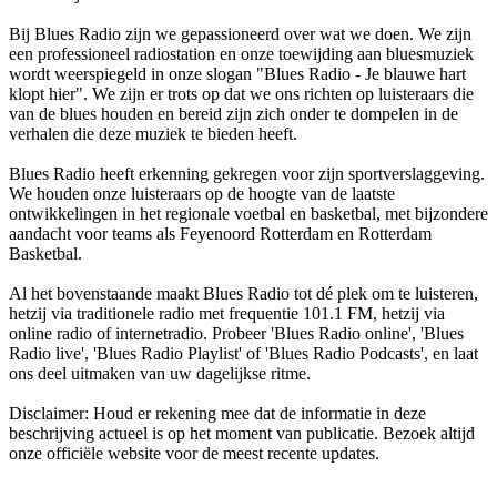
Bij Blues Radio zijn we gepassioneerd over wat we doen. We zijn
een professioneel radiostation en onze toewijding aan bluesmuziek
wordt weerspiegeld in onze slogan "Blues Radio - Je blauwe hart
klopt hier". We zijn er trots op dat we ons richten op luisteraars die
van de blues houden en bereid zijn zich onder te dompelen in de
verhalen die deze muziek te bieden heeft.
Blues Radio heeft erkenning gekregen voor zijn sportverslaggeving.
We houden onze luisteraars op de hoogte van de laatste
ontwikkelingen in het regionale voetbal en basketbal, met bijzondere
aandacht voor teams als Feyenoord Rotterdam en Rotterdam
Basketbal.
Al het bovenstaande maakt Blues Radio tot dé plek om te luisteren,
hetzij via traditionele radio met frequentie 101.1 FM, hetzij via
online radio of internetradio. Probeer 'Blues Radio online', 'Blues
Radio live', 'Blues Radio Playlist' of 'Blues Radio Podcasts', en laat
ons deel uitmaken van uw dagelijkse ritme.
Disclaimer: Houd er rekening mee dat de informatie in deze
beschrijving actueel is op het moment van publicatie. Bezoek altijd
onze officiële website voor de meest recente updates.
De website van het radiostation