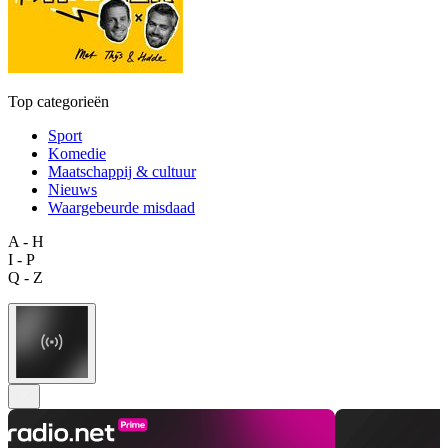
Top categorieën
Sport
Komedie
Maatschappij & cultuur
Nieuws
Waargebeurde misdaad
A - H
I - P
Q - Z