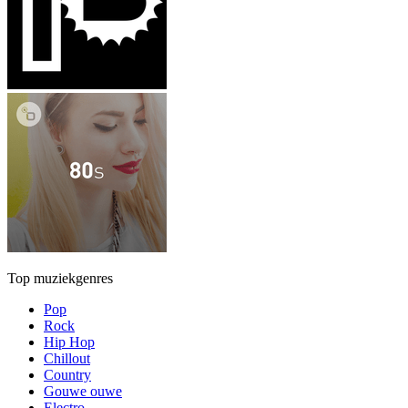
Top muziekgenres
Pop
Rock
Hip Hop
Chillout
Country
Gouwe ouwe
Electro