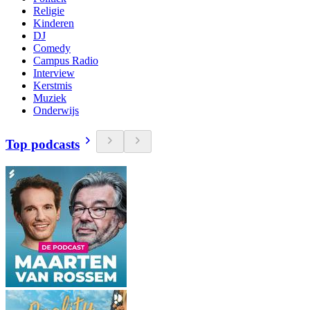
Religie
Kinderen
DJ
Comedy
Campus Radio
Interview
Kerstmis
Muziek
Onderwijs
Top podcasts