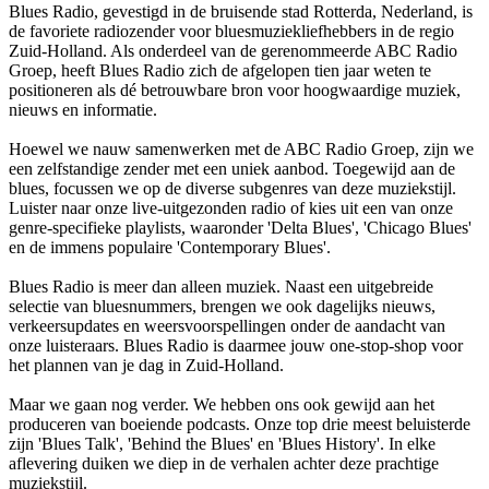
Blues Radio, gevestigd in de bruisende stad Rotterda, Nederland, is
de favoriete radiozender voor bluesmuziekliefhebbers in de regio
Zuid-Holland. Als onderdeel van de gerenommeerde ABC Radio
Groep, heeft Blues Radio zich de afgelopen tien jaar weten te
positioneren als dé betrouwbare bron voor hoogwaardige muziek,
nieuws en informatie.
Hoewel we nauw samenwerken met de ABC Radio Groep, zijn we
een zelfstandige zender met een uniek aanbod. Toegewijd aan de
blues, focussen we op de diverse subgenres van deze muziekstijl.
Luister naar onze live-uitgezonden radio of kies uit een van onze
genre-specifieke playlists, waaronder 'Delta Blues', 'Chicago Blues'
en de immens populaire 'Contemporary Blues'.
Blues Radio is meer dan alleen muziek. Naast een uitgebreide
selectie van bluesnummers, brengen we ook dagelijks nieuws,
verkeersupdates en weersvoorspellingen onder de aandacht van
onze luisteraars. Blues Radio is daarmee jouw one-stop-shop voor
het plannen van je dag in Zuid-Holland.
Maar we gaan nog verder. We hebben ons ook gewijd aan het
produceren van boeiende podcasts. Onze top drie meest beluisterde
zijn 'Blues Talk', 'Behind the Blues' en 'Blues History'. In elke
aflevering duiken we diep in de verhalen achter deze prachtige
muziekstijl.