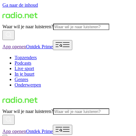
Ga naar de inhoud
Waar wil je naar luisteren?
App openen
Ontdek Prime
Topzenders
Podcasts
Live sport
In je buurt
Genres
Onderwerpen
Waar wil je naar luisteren?
App openen
Ontdek Prime