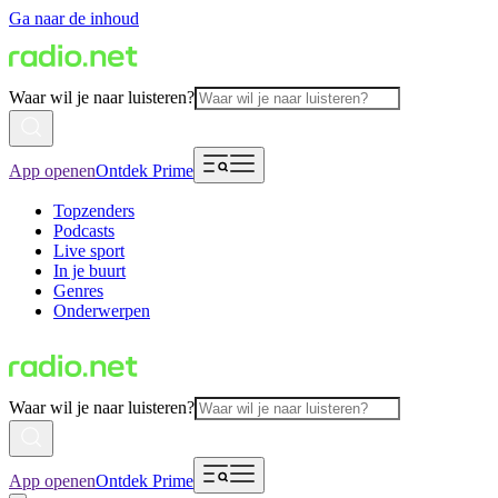
Ga naar de inhoud
Waar wil je naar luisteren?
App openen
Ontdek Prime
Topzenders
Podcasts
Live sport
In je buurt
Genres
Onderwerpen
Waar wil je naar luisteren?
App openen
Ontdek Prime