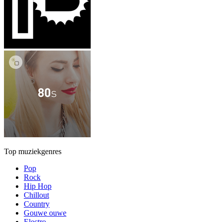
Top muziekgenres
Pop
Rock
Hip Hop
Chillout
Country
Gouwe ouwe
Electro