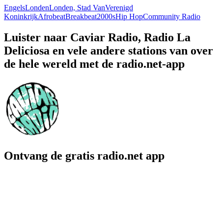
Engels
Londen
Londen, Stad Van
Verenigd
Koninkrijk
Afrobeat
Breakbeat
2000s
Hip Hop
Community Radio
Luister naar Caviar Radio, Radio La
Deliciosa en vele andere stations van over
de hele wereld met de radio.net-app
Ontvang de gratis radio.net app