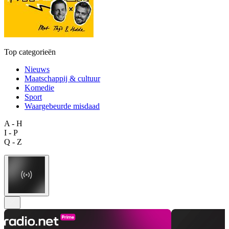
Top categorieën
Nieuws
Maatschappij & cultuur
Komedie
Sport
Waargebeurde misdaad
A - H
I - P
Q - Z