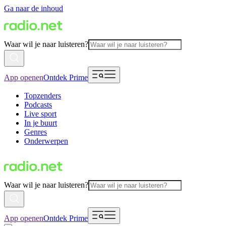
Ga naar de inhoud
Waar wil je naar luisteren?
App openen
Ontdek Prime
Topzenders
Podcasts
Live sport
In je buurt
Genres
Onderwerpen
Waar wil je naar luisteren?
App openen
Ontdek Prime