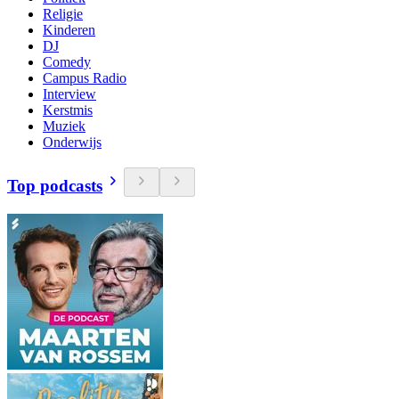
Religie
Kinderen
DJ
Comedy
Campus Radio
Interview
Kerstmis
Muziek
Onderwijs
Top podcasts