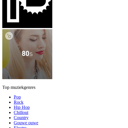
Top muziekgenres
Pop
Rock
Hip Hop
Chillout
Country
Gouwe ouwe
Electro