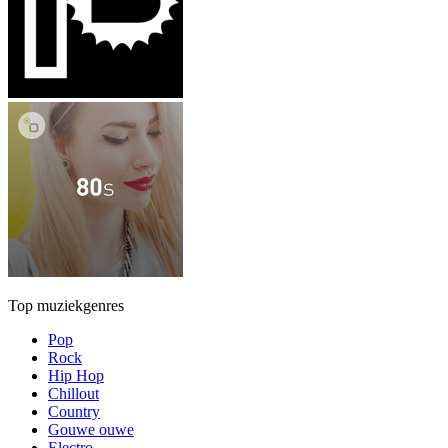
Top muziekgenres
Pop
Rock
Hip Hop
Chillout
Country
Gouwe ouwe
Electro