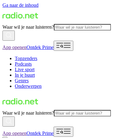
Ga naar de inhoud
Waar wil je naar luisteren?
App openen
Ontdek Prime
Topzenders
Podcasts
Live sport
In je buurt
Genres
Onderwerpen
Waar wil je naar luisteren?
App openen
Ontdek Prime