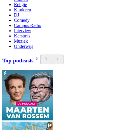
Religie
Kinderen
DJ
Comedy
Campus Radio
Interview
Kerstmis
Muziek
Onderwijs
Top podcasts