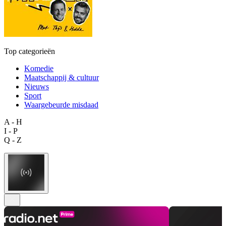
Top categorieën
Komedie
Maatschappij & cultuur
Nieuws
Sport
Waargebeurde misdaad
A - H
I - P
Q - Z