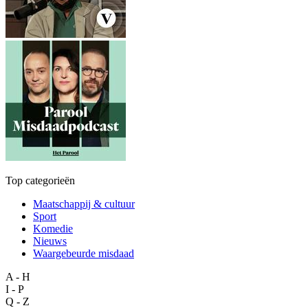
Top categorieën
Maatschappij & cultuur
Sport
Komedie
Nieuws
Waargebeurde misdaad
A - H
I - P
Q - Z