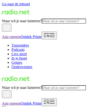
Ga naar de inhoud
Waar wil je naar luisteren?
App openen
Ontdek Prime
Topzenders
Podcasts
Live sport
In je buurt
Genres
Onderwerpen
Waar wil je naar luisteren?
App openen
Ontdek Prime