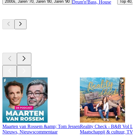
2000s, Jaren '70, Jaren '80, Jaren '90
Top 40, 
Drum'n'Bass, House
Top
podcasts
Top
podcasts
Top
podcasts
Maarten van Rossem &amp; Tom Jessen
Reality Check - B&B Vol Li
Nieuws, Nieuwscommentaar
Maatschappij & cultuur, TV 