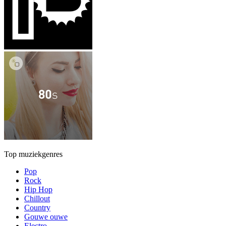
Top muziekgenres
Pop
Rock
Hip Hop
Chillout
Country
Gouwe ouwe
Electro