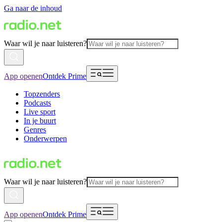
Ga naar de inhoud
Waar wil je naar luisteren?
App openen
Ontdek Prime
Topzenders
Podcasts
Live sport
In je buurt
Genres
Onderwerpen
Waar wil je naar luisteren?
App openen
Ontdek Prime