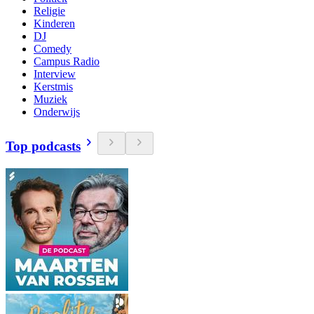
Religie
Kinderen
DJ
Comedy
Campus Radio
Interview
Kerstmis
Muziek
Onderwijs
Top podcasts