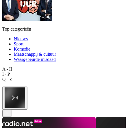
Top categorieën
Nieuws
Sport
Komedie
Maatschappij & cultuur
Waargebeurde misdaad
A - H
I - P
Q - Z