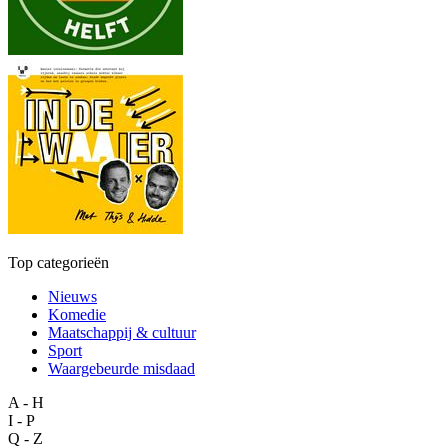
Top categorieën
Nieuws
Komedie
Maatschappij & cultuur
Sport
Waargebeurde misdaad
A - H
I - P
Q - Z