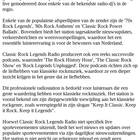
live gemodereerd door enkele van de bekendste radio-dj's in de
regio.
Enkele van de populairste afspeellijsten van de zender zijn de '70s
Rock Legends', '80s Rock Anthems' en 'Classic Rock Power
Ballads'. Bovendien biedt het station tagesaktuelle nieuwsupdates,
verkeersberichten en weersvoorspellingen, waardoor het een
essentiële luisterervaring is voor de bewoners van Nederland.
Classic Rock Legends Radio produceert ook een reeks succesvolle
podcasts, waaronder 'The Rock History Hour', 'The Classic Rock
Show' en 'Rock Legends Unplugged'. Deze podcasts richten zich op
de liefhebbers van klassieke rockmuziek, waardoor ze een dieper
inzicht krijgen in het genre dat ze liefhebben.
Dit professionele radiostation is bedoeld voor luisteraars die een
grote waardering hebben voor klassieke rockmuziek. Het station is
vooral bekend om zijn diepgewortelde toewijding aan het klassieke
rockgenre, zoals weerspiegeld in zijn slogan "Keep It Classic. Keep
it Rock. Keep it Legends".
Hoewel Classic Rock Legends Radio niet specifiek live
sportevenementen uitzendt, biedt het wel nieuws en updates over
populaire sportevenementen via zijn dagelijkse nieuwsuitzendingen.
Het station is niet gericht op religieuze inhoud en zendt geen