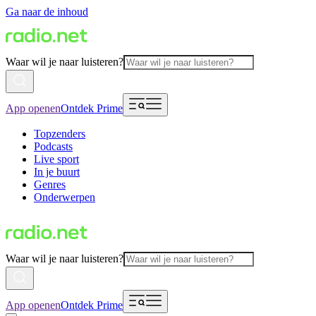
Ga naar de inhoud
Waar wil je naar luisteren?
App openen
Ontdek Prime
Topzenders
Podcasts
Live sport
In je buurt
Genres
Onderwerpen
Waar wil je naar luisteren?
App openen
Ontdek Prime