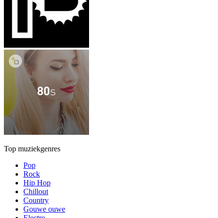
Top muziekgenres
Pop
Rock
Hip Hop
Chillout
Country
Gouwe ouwe
Electro