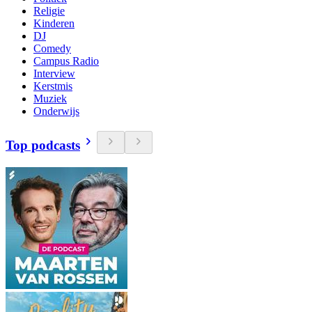
Religie
Kinderen
DJ
Comedy
Campus Radio
Interview
Kerstmis
Muziek
Onderwijs
Top podcasts