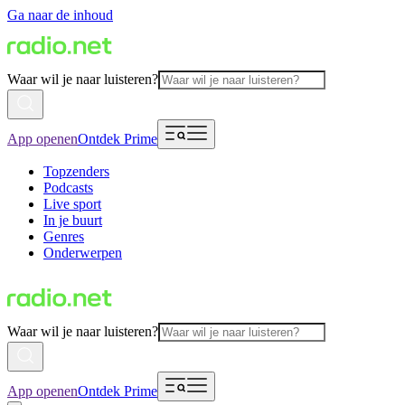
Ga naar de inhoud
Waar wil je naar luisteren?
App openen
Ontdek Prime
Topzenders
Podcasts
Live sport
In je buurt
Genres
Onderwerpen
Waar wil je naar luisteren?
App openen
Ontdek Prime