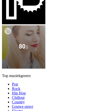
Top muziekgenres
Pop
Rock
Hip Hop
Chillout
Country
Gouwe ouwe
Electro