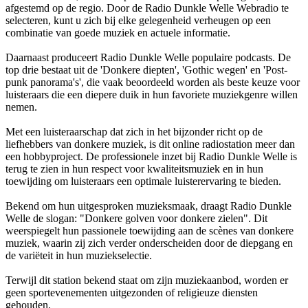
afgestemd op de regio. Door de Radio Dunkle Welle Webradio te
selecteren, kunt u zich bij elke gelegenheid verheugen op een
combinatie van goede muziek en actuele informatie.
Daarnaast produceert Radio Dunkle Welle populaire podcasts. De
top drie bestaat uit de 'Donkere diepten', 'Gothic wegen' en 'Post-
punk panorama's', die vaak beoordeeld worden als beste keuze voor
luisteraars die een diepere duik in hun favoriete muziekgenre willen
nemen.
Met een luisteraarschap dat zich in het bijzonder richt op de
liefhebbers van donkere muziek, is dit online radiostation meer dan
een hobbyproject. De professionele inzet bij Radio Dunkle Welle is
terug te zien in hun respect voor kwaliteitsmuziek en in hun
toewijding om luisteraars een optimale luisterervaring te bieden.
Bekend om hun uitgesproken muzieksmaak, draagt Radio Dunkle
Welle de slogan: "Donkere golven voor donkere zielen". Dit
weerspiegelt hun passionele toewijding aan de scènes van donkere
muziek, waarin zij zich verder onderscheiden door de diepgang en
de variëteit in hun muziekselectie.
Terwijl dit station bekend staat om zijn muziekaanbod, worden er
geen sportevenementen uitgezonden of religieuze diensten
gehouden.