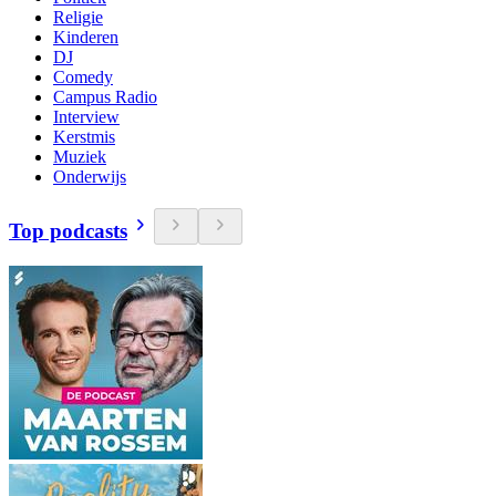
Religie
Kinderen
DJ
Comedy
Campus Radio
Interview
Kerstmis
Muziek
Onderwijs
Top podcasts