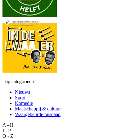
Top categorieën
Nieuws
Sport
Komedie
Maatschappij & cultuur
Waargebeurde misdaad
A - H
I - P
Q - Z