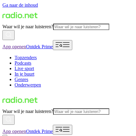
Ga naar de inhoud
Waar wil je naar luisteren?
App openen
Ontdek Prime
Topzenders
Podcasts
Live sport
In je buurt
Genres
Onderwerpen
Waar wil je naar luisteren?
App openen
Ontdek Prime