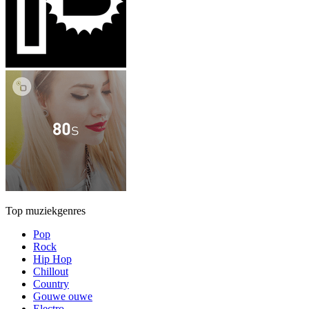
Top muziekgenres
Pop
Rock
Hip Hop
Chillout
Country
Gouwe ouwe
Electro