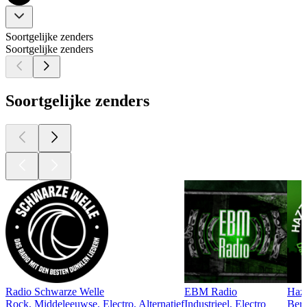
Soortgelijke zenders
Soortgelijke zenders
Soortgelijke zenders
Radio Schwarze Welle
EBM Radio
Hazz
Rock, Middeleeuwse, Electro, Alternatief
Industrieel, Electro
Berl