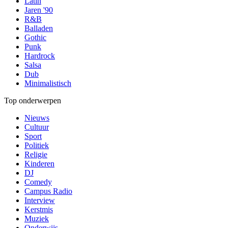
Latin
Jaren '90
R&B
Balladen
Gothic
Punk
Hardrock
Salsa
Dub
Minimalistisch
Top onderwerpen
Nieuws
Cultuur
Sport
Politiek
Religie
Kinderen
DJ
Comedy
Campus Radio
Interview
Kerstmis
Muziek
Onderwijs