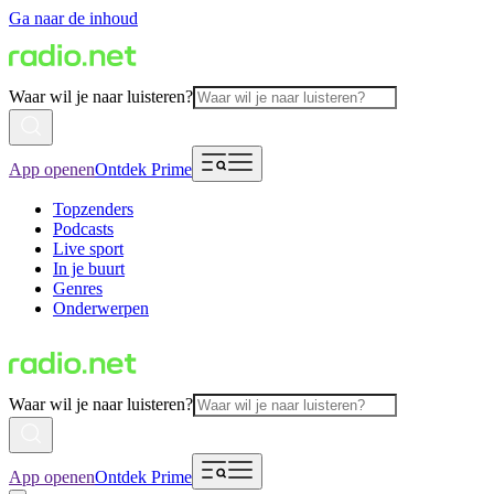
Ga naar de inhoud
Waar wil je naar luisteren?
App openen
Ontdek Prime
Topzenders
Podcasts
Live sport
In je buurt
Genres
Onderwerpen
Waar wil je naar luisteren?
App openen
Ontdek Prime