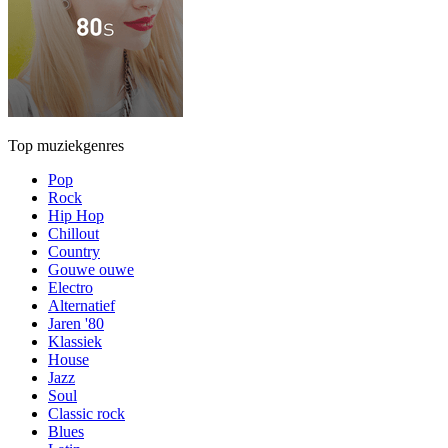
Top muziekgenres
Pop
Rock
Hip Hop
Chillout
Country
Gouwe ouwe
Electro
Alternatief
Jaren '80
Klassiek
House
Jazz
Soul
Classic rock
Blues