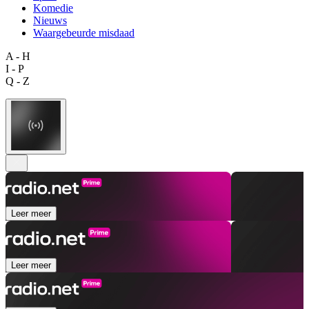
Komedie
Nieuws
Waargebeurde misdaad
A - H
I - P
Q - Z
Leer meer
Leer meer