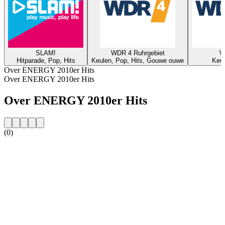
SLAM!
WDR 4 Ruhrgebiet
W
Hitparade, Pop, Hits
Keulen, Pop, Hits, Gouwe ouwe
Keul
Over ENERGY 2010er Hits
Over ENERGY 2010er Hits
Over ENERGY 2010er Hits
(0)
De website van het radiostation