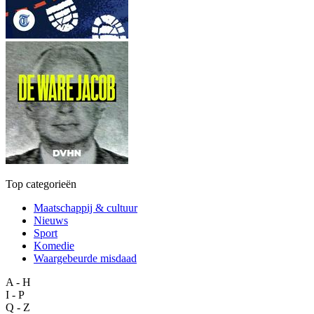
Top categorieën
Maatschappij & cultuur
Nieuws
Sport
Komedie
Waargebeurde misdaad
A - H
I - P
Q - Z