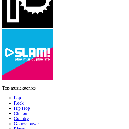
Top muziekgenres
Pop
Rock
Hip Hop
Chillout
Country
Gouwe ouwe
Electro