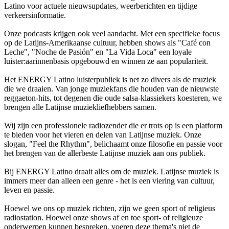
Latino voor actuele nieuwsupdates, weerberichten en tijdige
verkeersinformatie.
Onze podcasts krijgen ook veel aandacht. Met een specifieke focus
op de Latijns-Amerikaanse cultuur, hebben shows als "Café con
Leche", "Noche de Pasión" en "La Vida Loca" een loyale
luister:aarinnenbasis opgebouwd en winnen ze aan populariteit.
Het ENERGY Latino luisterpubliek is net zo divers als de muziek
die we draaien. Van jonge muziekfans die houden van de nieuwste
reggaeton-hits, tot degenen die oude salsa-klassiekers koesteren, we
brengen alle Latijnse muziekliefhebbers samen.
Wij zijn een professionele radiozender die er trots op is een platform
te bieden voor het vieren en delen van Latijnse muziek. Onze
slogan, "Feel the Rhythm", belichaamt onze filosofie en passie voor
het brengen van de allerbeste Latijnse muziek aan ons publiek.
Bij ENERGY Latino draait alles om de muziek. Latijnse muziek is
immers meer dan alleen een genre - het is een viering van cultuur,
leven en passie.
Hoewel we ons op muziek richten, zijn we geen sport of religieus
radiostation. Hoewel onze shows af en toe sport- of religieuze
onderwerpen kunnen bespreken, voeren deze thema's niet de