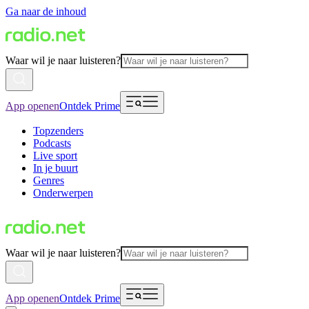
Ga naar de inhoud
Waar wil je naar luisteren?
App openen
Ontdek Prime
Topzenders
Podcasts
Live sport
In je buurt
Genres
Onderwerpen
Waar wil je naar luisteren?
App openen
Ontdek Prime