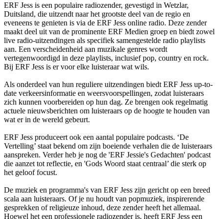
ERF Jess is een populaire radiozender, gevestigd in Wetzlar,
Duitsland, die uitzendt naar het grootste deel van de regio en
eveneens te genieten is via de ERF Jess online radio. Deze zender
maakt deel uit van de prominente ERF Medien groep en biedt zowel
live radio-uitzendingen als specifiek samengestelde radio playlists
aan. Een verscheidenheid aan muzikale genres wordt
vertegenwoordigd in deze playlists, inclusief pop, country en rock.
Bij ERF Jess is er voor elke luisteraar wat wils.
Als onderdeel van hun reguliere uitzendingen biedt ERF Jess up-to-
date verkeersinformatie en weersvoorspellingen, zodat luisteraars
zich kunnen voorbereiden op hun dag. Ze brengen ook regelmatig
actuele nieuwsberichten om luisteraars op de hoogte te houden van
wat er in de wereld gebeurt.
ERF Jess produceert ook een aantal populaire podcasts. ‘De
Vertelling’ staat bekend om zijn boeiende verhalen die de luisteraars
aanspreken. Verder heb je nog de 'ERF Jessie's Gedachten' podcast
die aanzet tot reflectie, en 'Gods Woord staat centraal’ die sterk op
het geloof focust.
De muziek en programma's van ERF Jess zijn gericht op een breed
scala aan luisteraars. Of je nu houdt van popmuziek, inspirerende
gesprekken of religieuze inhoud, deze zender heeft het allemaal.
Hoewel het een professionele radiozender is, heeft ERF Jess een