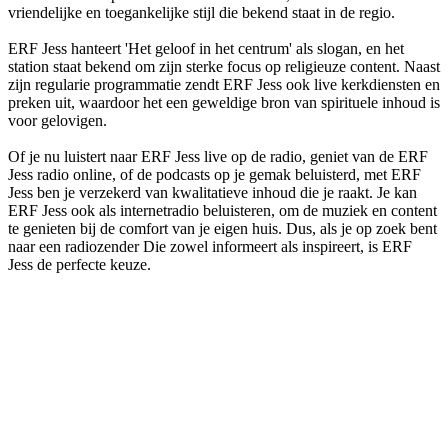
vriendelijke en toegankelijke stijl die bekend staat in de regio.
ERF Jess hanteert 'Het geloof in het centrum' als slogan, en het
station staat bekend om zijn sterke focus op religieuze content. Naast
zijn regularie programmatie zendt ERF Jess ook live kerkdiensten en
preken uit, waardoor het een geweldige bron van spirituele inhoud is
voor gelovigen.
Of je nu luistert naar ERF Jess live op de radio, geniet van de ERF
Jess radio online, of de podcasts op je gemak beluisterd, met ERF
Jess ben je verzekerd van kwalitatieve inhoud die je raakt. Je kan
ERF Jess ook als internetradio beluisteren, om de muziek en content
te genieten bij de comfort van je eigen huis. Dus, als je op zoek bent
naar een radiozender Die zowel informeert als inspireert, is ERF
Jess de perfecte keuze.
De website van het radiostation