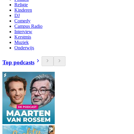
Religie
Kinderen
DJ
Comedy
Campus Radio
Interview
Kerstmis
Muziek
Onderwijs
Top podcasts