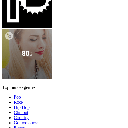
Top muziekgenres
Pop
Rock
Hip Hop
Chillout
Country
Gouwe ouwe
Electro