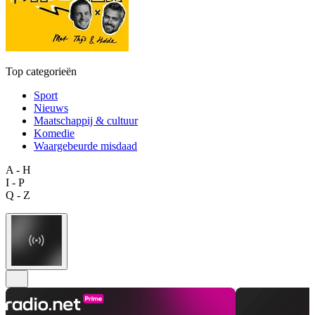
Top categorieën
Sport
Nieuws
Maatschappij & cultuur
Komedie
Waargebeurde misdaad
A - H
I - P
Q - Z