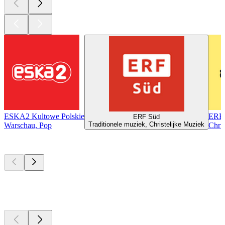
ESKA2 Kultowe Polskie
ERF 
ERF Süd
Traditionele muziek, Christelijke Muziek
Warschau, Pop
Chris
Top
podcasts
Top
podcasts
Top
podcasts