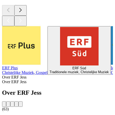
ERF Plus
Ic
ERF Süd
Traditionele muziek, Christelijke Muziek
Christelijke Muziek, Gospel
Ch
Over ERF Jess
Over ERF Jess
Over ERF Jess
(63)