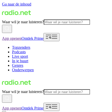
Ga naar de inhoud
Waar wil je naar luisteren?
App openen
Ontdek Prime
Topzenders
Podcasts
Live sport
In je buurt
Genres
Onderwerpen
Waar wil je naar luisteren?
App openen
Ontdek Prime