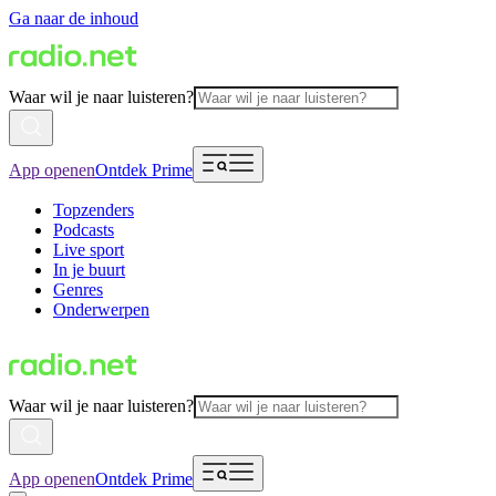
Ga naar de inhoud
Waar wil je naar luisteren?
App openen
Ontdek Prime
Topzenders
Podcasts
Live sport
In je buurt
Genres
Onderwerpen
Waar wil je naar luisteren?
App openen
Ontdek Prime