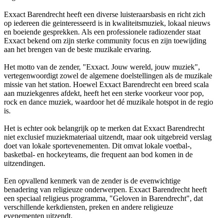
Exxact Barendrecht heeft een diverse luisteraarsbasis en richt zich
op iedereen die geinteresseerd is in kwaliteitsmuziek, lokaal nieuws
en boeiende gesprekken. Als een professionele radiozender staat
Exxact bekend om zijn sterke community focus en zijn toewijding
aan het brengen van de beste muzikale ervaring.
Het motto van de zender, "Exxact. Jouw wereld, jouw muziek",
vertegenwoordigt zowel de algemene doelstellingen als de muzikale
missie van het station. Hoewel Exxact Barendrecht een breed scala
aan muziekgenres afdekt, heeft het een sterke voorkeur voor pop,
rock en dance muziek, waardoor het dé muzikale hotspot in de regio
is.
Het is echter ook belangrijk op te merken dat Exxact Barendrecht
niet exclusief muziekmateriaal uitzendt, maar ook uitgebreid verslag
doet van lokale sportevenementen. Dit omvat lokale voetbal-,
basketbal- en hockeyteams, die frequent aan bod komen in de
uitzendingen.
Een opvallend kenmerk van de zender is de evenwichtige
benadering van religieuze onderwerpen. Exxact Barendrecht heeft
een speciaal religieus programma, "Geloven in Barendrecht", dat
verschillende kerkdiensten, preken en andere religieuze
evenementen uitzendt.