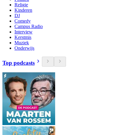
Religie
Kinderen
DJ
Comedy
Campus Radio
Interview
Kerstmis
Muziek
Onderwijs
Top podcasts