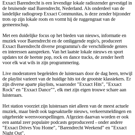
Exxact Barendrecht is een levendige lokale radiozender gevestigd in
de bruisende stad Barendrecht, Nederland. Als onderdeel van de
landelijke radiogroep Exxact Communitas, is deze zender bijzonder
trots op zijn lokale roots en vormt hij de ruggengraat van de
gemeenschap.
Met een duidelijke focus op het bieden van nieuws, informatie en
muziek voor Barendrecht en de omliggende regio's, produceert
Exxact Barendrecht diverse programma's die verschillende genres
en interessen aanspreken. Van het laatste lokale nieuws en sport
updates tot de heetste pop, rock en dance tracks, de zender heeft
voor elk wat wils in zijn programmering.
Live moderatoren begeleiden de luisteraars door de dag heen, terwijl
de playlist varieert van de huidige hits tot de grootste klassiekers. Er
zijn diverse aparte playlists, waaronder "Exxact Hits", "Exxact
Rock" en "Exxact Dance"", elk met zijn eigen trouwe schare aan
luisteraars.
Het station voorziet zijn luisteraars niet alleen van de meest actuele
muziek, maar biedt ook tagesaktuelle nieuws, verkeersmeldingen en
uitgebreide weersvoorspellingen. Afgezien daarvan worden er ook
een aantal zeer populaire podcasts geproduceerd - onder andere
"Exxact Drives You Home", "Barendrecht Weekend" en "Exxact
Night Out".