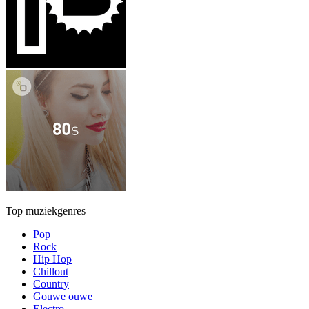
Top muziekgenres
Pop
Rock
Hip Hop
Chillout
Country
Gouwe ouwe
Electro