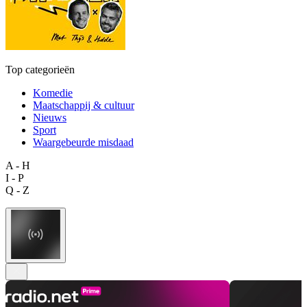
Top categorieën
Komedie
Maatschappij & cultuur
Nieuws
Sport
Waargebeurde misdaad
A - H
I - P
Q - Z