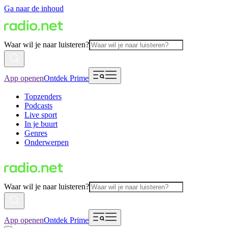
Ga naar de inhoud
Waar wil je naar luisteren?
App openen
Ontdek Prime
Topzenders
Podcasts
Live sport
In je buurt
Genres
Onderwerpen
Waar wil je naar luisteren?
App openen
Ontdek Prime