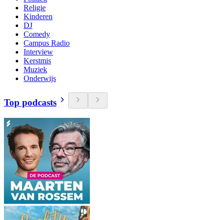
Religie
Kinderen
DJ
Comedy
Campus Radio
Interview
Kerstmis
Muziek
Onderwijs
Top podcasts