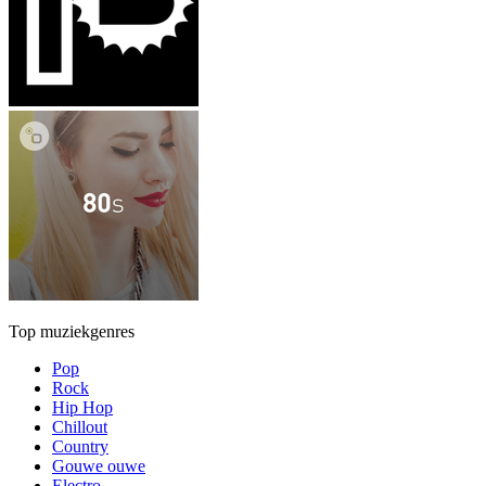
Top muziekgenres
Pop
Rock
Hip Hop
Chillout
Country
Gouwe ouwe
Electro