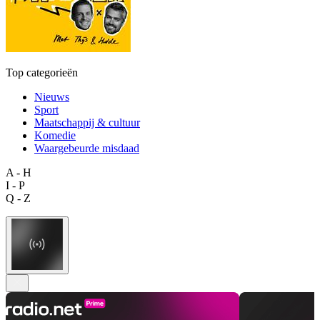
Top categorieën
Nieuws
Sport
Maatschappij & cultuur
Komedie
Waargebeurde misdaad
A - H
I - P
Q - Z