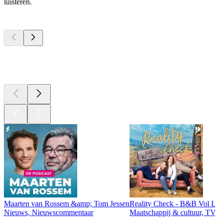
luisteren.
Top
podcasts
Top
podcasts
Top
podcasts
Maarten van Rossem &amp; Tom Jessen
Reality Check - B&B Vol Li
Nieuws, Nieuwscommentaar
Maatschappij & cultuur, TV 