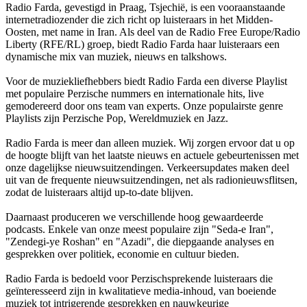
Radio Farda, gevestigd in Praag, Tsjechië, is een vooraanstaande
internetradiozender die zich richt op luisteraars in het Midden-
Oosten, met name in Iran. Als deel van de Radio Free Europe/Radio
Liberty (RFE/RL) groep, biedt Radio Farda haar luisteraars een
dynamische mix van muziek, nieuws en talkshows.
Voor de muziekliefhebbers biedt Radio Farda een diverse Playlist
met populaire Perzische nummers en internationale hits, live
gemodereerd door ons team van experts. Onze populairste genre
Playlists zijn Perzische Pop, Wereldmuziek en Jazz.
Radio Farda is meer dan alleen muziek. Wij zorgen ervoor dat u op
de hoogte blijft van het laatste nieuws en actuele gebeurtenissen met
onze dagelijkse nieuwsuitzendingen. Verkeersupdates maken deel
uit van de frequente nieuwsuitzendingen, net als radionieuwsflitsen,
zodat de luisteraars altijd up-to-date blijven.
Daarnaast produceren we verschillende hoog gewaardeerde
podcasts. Enkele van onze meest populaire zijn "Seda-e Iran",
"Zendegi-ye Roshan" en "Azadi", die diepgaande analyses en
gesprekken over politiek, economie en cultuur bieden.
Radio Farda is bedoeld voor Perzischsprekende luisteraars die
geïnteresseerd zijn in kwalitatieve media-inhoud, van boeiende
muziek tot intrigerende gesprekken en nauwkeurige