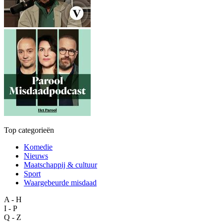
Top categorieën
Komedie
Nieuws
Maatschappij & cultuur
Sport
Waargebeurde misdaad
A - H
I - P
Q - Z