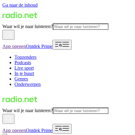
Ga naar de inhoud
Waar wil je naar luisteren?
App openen
Ontdek Prime
Topzenders
Podcasts
Live sport
In je buurt
Genres
Onderwerpen
Waar wil je naar luisteren?
App openen
Ontdek Prime