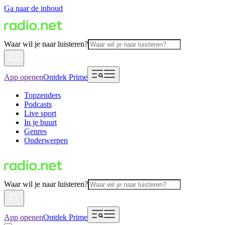
Ga naar de inhoud
Waar wil je naar luisteren?
App openen
Ontdek Prime
Topzenders
Podcasts
Live sport
In je buurt
Genres
Onderwerpen
Waar wil je naar luisteren?
App openen
Ontdek Prime