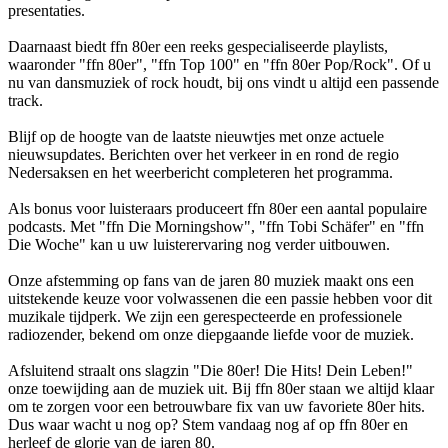
presentaties.
Daarnaast biedt ffn 80er een reeks gespecialiseerde playlists,
waaronder "ffn 80er", "ffn Top 100" en "ffn 80er Pop/Rock". Of u
nu van dansmuziek of rock houdt, bij ons vindt u altijd een passende
track.
Blijf op de hoogte van de laatste nieuwtjes met onze actuele
nieuwsupdates. Berichten over het verkeer in en rond de regio
Nedersaksen en het weerbericht completeren het programma.
Als bonus voor luisteraars produceert ffn 80er een aantal populaire
podcasts. Met "ffn Die Morningshow", "ffn Tobi Schäfer" en "ffn
Die Woche" kan u uw luisterervaring nog verder uitbouwen.
Onze afstemming op fans van de jaren 80 muziek maakt ons een
uitstekende keuze voor volwassenen die een passie hebben voor dit
muzikale tijdperk. We zijn een gerespecteerde en professionele
radiozender, bekend om onze diepgaande liefde voor de muziek.
Afsluitend straalt ons slagzin "Die 80er! Die Hits! Dein Leben!"
onze toewijding aan de muziek uit. Bij ffn 80er staan we altijd klaar
om te zorgen voor een betrouwbare fix van uw favoriete 80er hits.
Dus waar wacht u nog op? Stem vandaag nog af op ffn 80er en
herleef de glorie van de jaren 80.