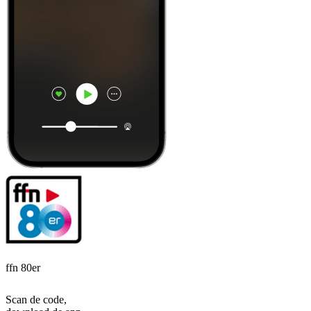
ffn 80er
Scan de code,