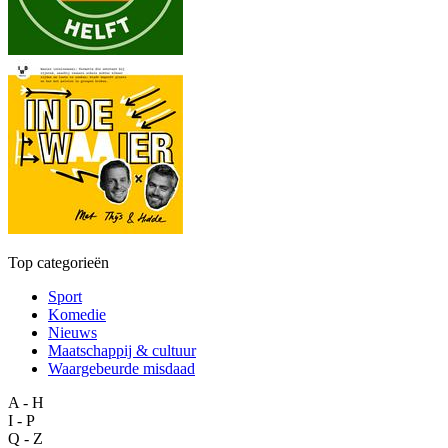
Top categorieën
Sport
Komedie
Nieuws
Maatschappij & cultuur
Waargebeurde misdaad
A - H
I - P
Q - Z