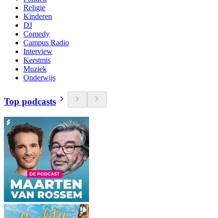
Religie
Kinderen
DJ
Comedy
Campus Radio
Interview
Kerstmis
Muziek
Onderwijs
Top podcasts