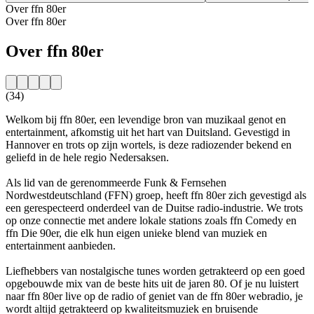
Over ffn 80er
Over ffn 80er
Over ffn 80er
(34)
Welkom bij ffn 80er, een levendige bron van muzikaal genot en
entertainment, afkomstig uit het hart van Duitsland. Gevestigd in
Hannover en trots op zijn wortels, is deze radiozender bekend en
geliefd in de hele regio Nedersaksen.
Als lid van de gerenommeerde Funk & Fernsehen
Nordwestdeutschland (FFN) groep, heeft ffn 80er zich gevestigd als
een gerespecteerd onderdeel van de Duitse radio-industrie. We trots
op onze connectie met andere lokale stations zoals ffn Comedy en
ffn Die 90er, die elk hun eigen unieke blend van muziek en
entertainment aanbieden.
Liefhebbers van nostalgische tunes worden getrakteerd op een goed
opgebouwde mix van de beste hits uit de jaren 80. Of je nu luistert
naar ffn 80er live op de radio of geniet van de ffn 80er webradio, je
wordt altijd getrakteerd op kwaliteitsmuziek en bruisende