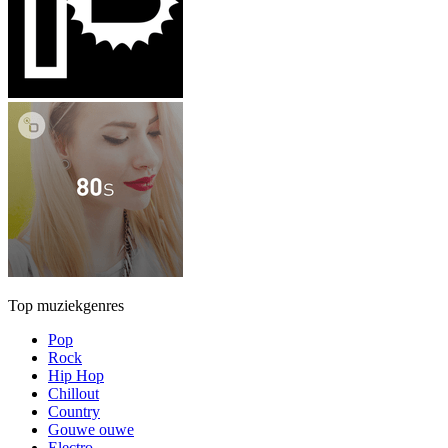
Top muziekgenres
Pop
Rock
Hip Hop
Chillout
Country
Gouwe ouwe
Electro