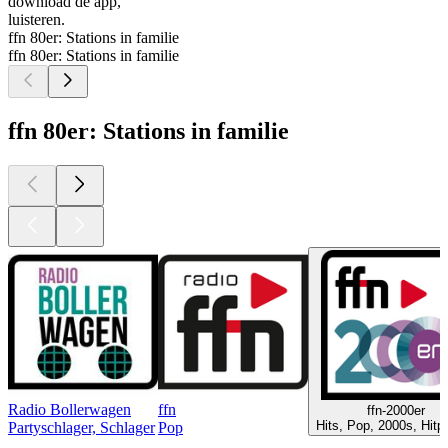
download de app,
luisteren.
ffn 80er: Stations in familie
ffn 80er: Stations in familie
ffn 80er: Stations in familie
Radio Bollerwagen
ffn
ffn-2000er
Hits, Pop, 2000s, Hitp
Partyschlager, Schlager
Pop
Top
podcasts