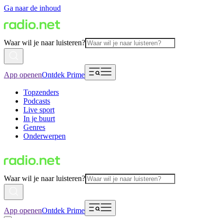
Ga naar de inhoud
Waar wil je naar luisteren?
App openen
Ontdek Prime
Topzenders
Podcasts
Live sport
In je buurt
Genres
Onderwerpen
Waar wil je naar luisteren?
App openen
Ontdek Prime