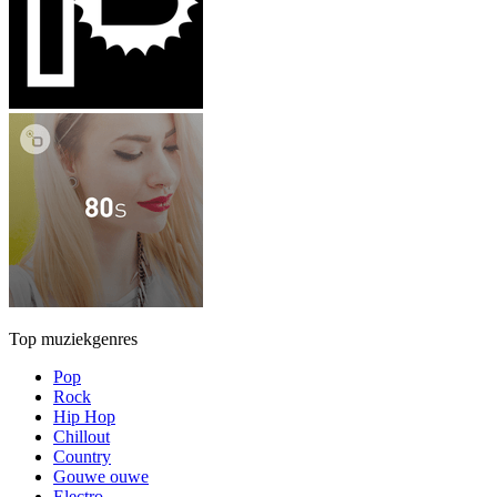
Top muziekgenres
Pop
Rock
Hip Hop
Chillout
Country
Gouwe ouwe
Electro