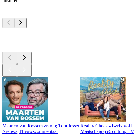
luisteren.
Top
podcasts
Top
podcasts
Top
podcasts
Maarten van Rossem &amp; Tom Jessen
Reality Check - B&B Vol Li
Nieuws, Nieuwscommentaar
Maatschappij & cultuur, TV 