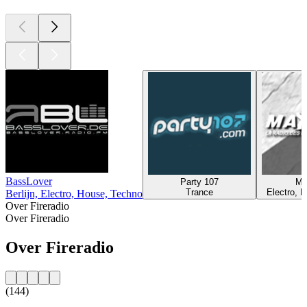
BassLover
Party 107
Ma
Trance
Electro, 
Berlijn, Electro, House, Techno
Over Fireradio
Over Fireradio
Over Fireradio
(144)