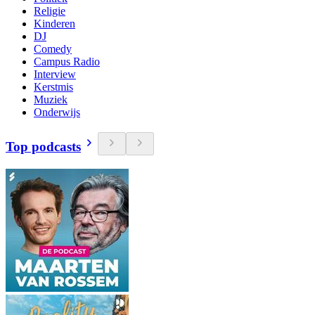
Religie
Kinderen
DJ
Comedy
Campus Radio
Interview
Kerstmis
Muziek
Onderwijs
Top podcasts