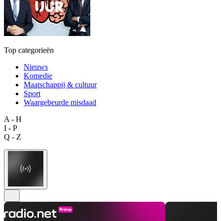
Top categorieën
Nieuws
Komedie
Maatschappij & cultuur
Sport
Waargebeurde misdaad
A - H
I - P
Q - Z