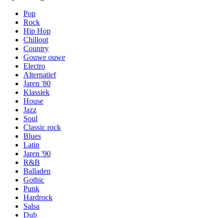
Pop
Rock
Hip Hop
Chillout
Country
Gouwe ouwe
Electro
Alternatief
Jaren '80
Klassiek
House
Jazz
Soul
Classic rock
Blues
Latin
Jaren '90
R&B
Balladen
Gothic
Punk
Hardrock
Salsa
Dub