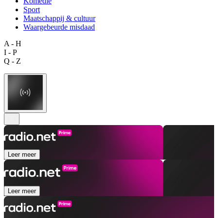
Komedie
Sport
Maatschappij & cultuur
Waargebeurde misdaad
A - H
I - P
Q - Z
Leer meer
Leer meer