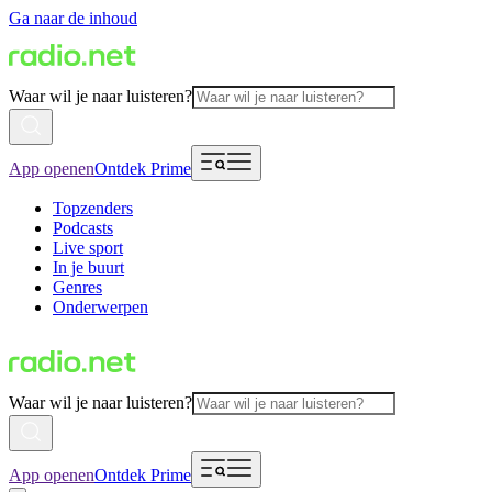
Ga naar de inhoud
Waar wil je naar luisteren?
App openen
Ontdek Prime
Topzenders
Podcasts
Live sport
In je buurt
Genres
Onderwerpen
Waar wil je naar luisteren?
App openen
Ontdek Prime