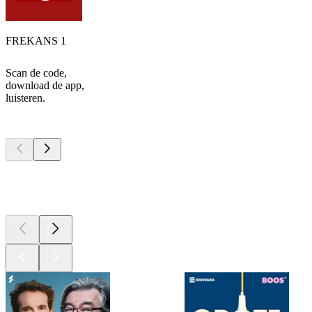
FREKANS 1
Scan de code,
download de app,
luisteren.
Top
podcasts
Top
podcasts
Top
podcasts