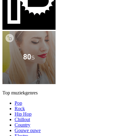
Top muziekgenres
Pop
Rock
Hip Hop
Chillout
Country
Gouwe ouwe
Electro