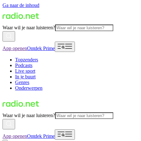
Ga naar de inhoud
Waar wil je naar luisteren?
App openen
Ontdek Prime
Topzenders
Podcasts
Live sport
In je buurt
Genres
Onderwerpen
Waar wil je naar luisteren?
App openen
Ontdek Prime