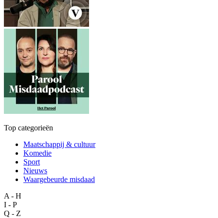
Top categorieën
Maatschappij & cultuur
Komedie
Sport
Nieuws
Waargebeurde misdaad
A - H
I - P
Q - Z