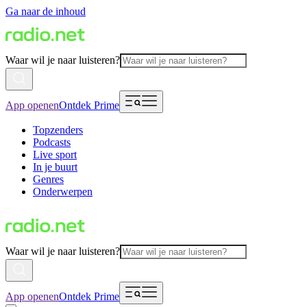
Ga naar de inhoud
Waar wil je naar luisteren?
App openen
Ontdek Prime
Topzenders
Podcasts
Live sport
In je buurt
Genres
Onderwerpen
Waar wil je naar luisteren?
App openen
Ontdek Prime