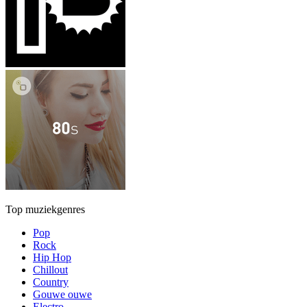
Top muziekgenres
Pop
Rock
Hip Hop
Chillout
Country
Gouwe ouwe
Electro