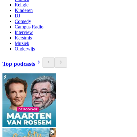
Religie
Kinderen
DJ
Comedy
Campus Radio
Interview
Kerstmis
Muziek
Onderwijs
Top podcasts