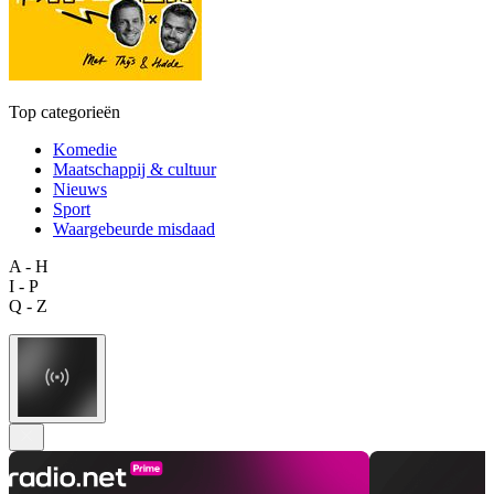
Top categorieën
Komedie
Maatschappij & cultuur
Nieuws
Sport
Waargebeurde misdaad
A - H
I - P
Q - Z