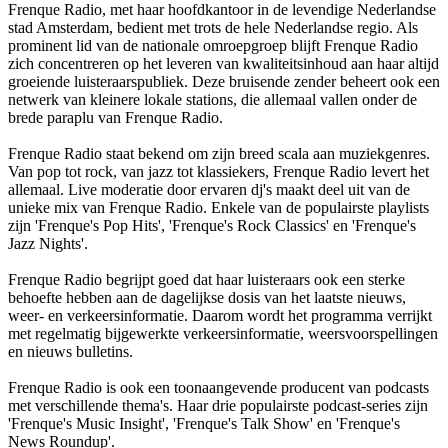
Frenque Radio, met haar hoofdkantoor in de levendige Nederlandse
stad Amsterdam, bedient met trots de hele Nederlandse regio. Als
prominent lid van de nationale omroepgroep blijft Frenque Radio
zich concentreren op het leveren van kwaliteitsinhoud aan haar altijd
groeiende luisteraarspubliek. Deze bruisende zender beheert ook een
netwerk van kleinere lokale stations, die allemaal vallen onder de
brede paraplu van Frenque Radio.
Frenque Radio staat bekend om zijn breed scala aan muziekgenres.
Van pop tot rock, van jazz tot klassiekers, Frenque Radio levert het
allemaal. Live moderatie door ervaren dj's maakt deel uit van de
unieke mix van Frenque Radio. Enkele van de populairste playlists
zijn 'Frenque's Pop Hits', 'Frenque's Rock Classics' en 'Frenque's
Jazz Nights'.
Frenque Radio begrijpt goed dat haar luisteraars ook een sterke
behoefte hebben aan de dagelijkse dosis van het laatste nieuws,
weer- en verkeersinformatie. Daarom wordt het programma verrijkt
met regelmatig bijgewerkte verkeersinformatie, weersvoorspellingen
en nieuws bulletins.
Frenque Radio is ook een toonaangevende producent van podcasts
met verschillende thema's. Haar drie populairste podcast-series zijn
'Frenque's Music Insight', 'Frenque's Talk Show' en 'Frenque's
News Roundup'.