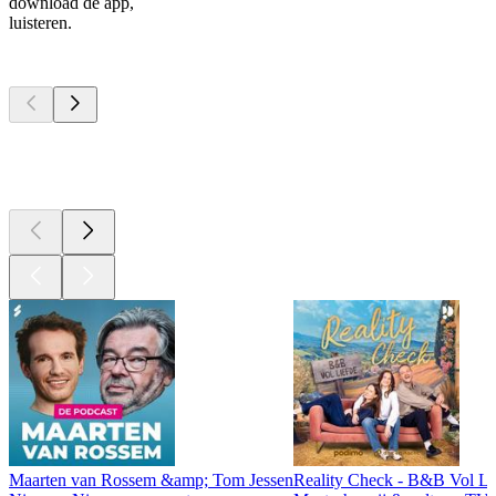
download de app,
luisteren.
Top
podcasts
Top
podcasts
Top
podcasts
Maarten van Rossem &amp; Tom Jessen
Reality Check - B&B Vol Li