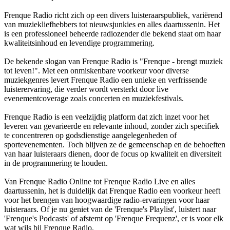
Frenque Radio richt zich op een divers luisteraarspubliek, variërend
van muziekliefhebbers tot nieuwsjunkies en alles daartussenin. Het
is een professioneel beheerde radiozender die bekend staat om haar
kwaliteitsinhoud en levendige programmering.
De bekende slogan van Frenque Radio is "Frenque - brengt muziek
tot leven!". Met een onmiskenbare voorkeur voor diverse
muziekgenres levert Frenque Radio een unieke en verfrissende
luisterervaring, die verder wordt versterkt door live
evenementcoverage zoals concerten en muziekfestivals.
Frenque Radio is een veelzijdig platform dat zich inzet voor het
leveren van gevarieerde en relevante inhoud, zonder zich specifiek
te concentreren op godsdienstige aangelegenheden of
sportevenementen. Toch blijven ze de gemeenschap en de behoeften
van haar luisteraars dienen, door de focus op kwaliteit en diversiteit
in de programmering te houden.
Van Frenque Radio Online tot Frenque Radio Live en alles
daartussenin, het is duidelijk dat Frenque Radio een voorkeur heeft
voor het brengen van hoogwaardige radio-ervaringen voor haar
luisteraars. Of je nu geniet van de 'Frenque's Playlist', luistert naar
'Frenque's Podcasts' of afstemt op 'Frenque Frequenz', er is voor elk
wat wils bij Frenque Radio.