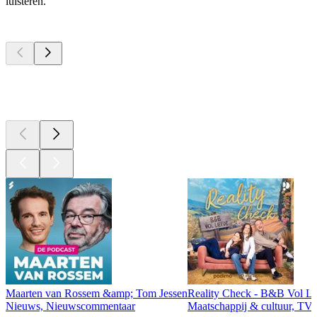
luisteren.
Top
podcasts
Top
podcasts
Top
podcasts
Maarten van Rossem &amp; Tom Jessen
Reality Check - B&B Vol Li
Nieuws, Nieuwscommentaar
Maatschappij & cultuur, TV 