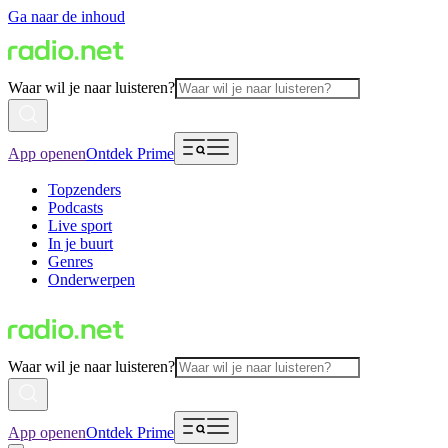
Ga naar de inhoud
Waar wil je naar luisteren?
App openen
Ontdek Prime
Topzenders
Podcasts
Live sport
In je buurt
Genres
Onderwerpen
Waar wil je naar luisteren?
App openen
Ontdek Prime