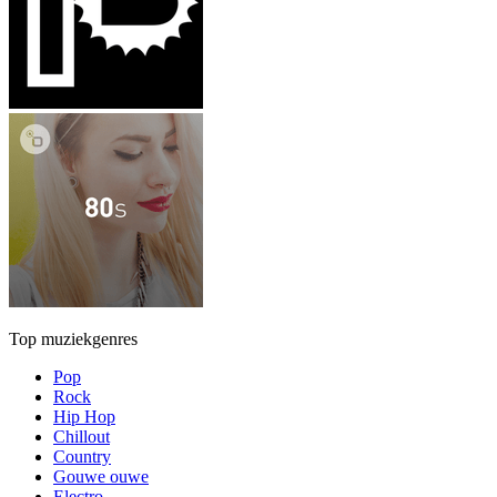
Top muziekgenres
Pop
Rock
Hip Hop
Chillout
Country
Gouwe ouwe
Electro