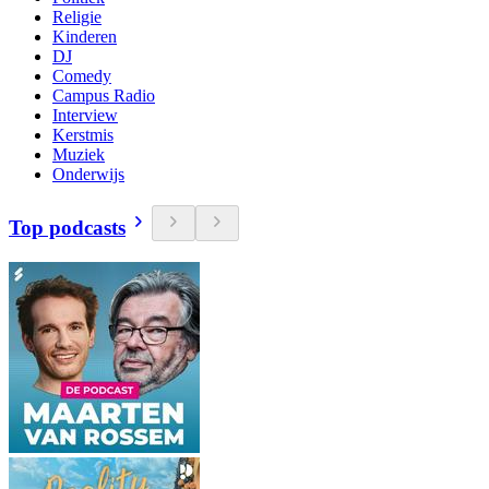
Religie
Kinderen
DJ
Comedy
Campus Radio
Interview
Kerstmis
Muziek
Onderwijs
Top podcasts