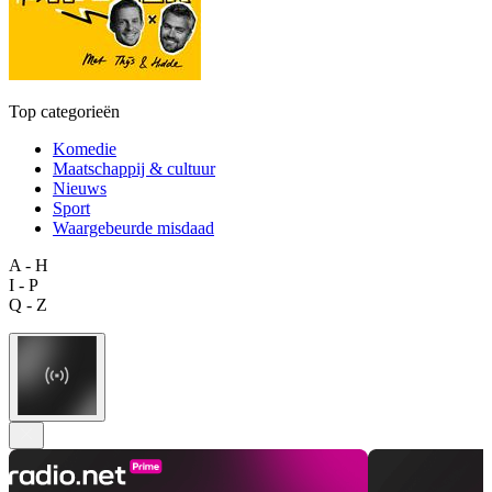
Top categorieën
Komedie
Maatschappij & cultuur
Nieuws
Sport
Waargebeurde misdaad
A - H
I - P
Q - Z