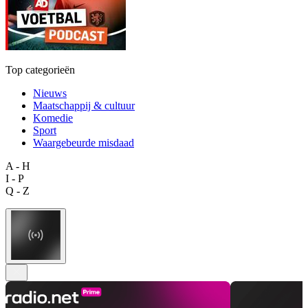
Top categorieën
Nieuws
Maatschappij & cultuur
Komedie
Sport
Waargebeurde misdaad
A - H
I - P
Q - Z