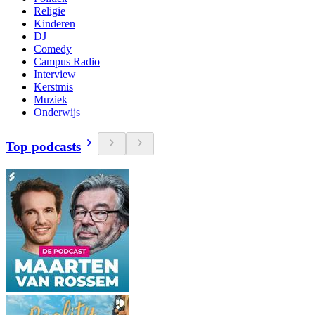
Religie
Kinderen
DJ
Comedy
Campus Radio
Interview
Kerstmis
Muziek
Onderwijs
Top podcasts