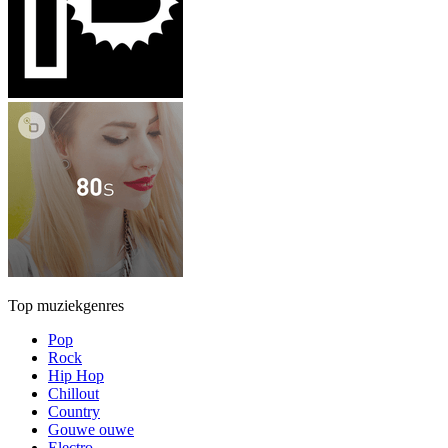
Top muziekgenres
Pop
Rock
Hip Hop
Chillout
Country
Gouwe ouwe
Electro