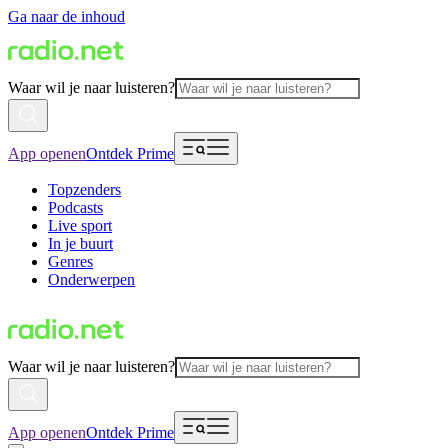
Ga naar de inhoud
Waar wil je naar luisteren?
App openen
Ontdek Prime
Topzenders
Podcasts
Live sport
In je buurt
Genres
Onderwerpen
Waar wil je naar luisteren?
App openen
Ontdek Prime