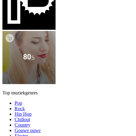
Top muziekgenres
Pop
Rock
Hip Hop
Chillout
Country
Gouwe ouwe
Electro