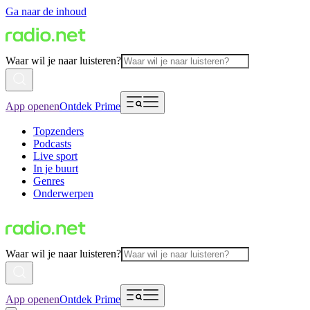
Ga naar de inhoud
Waar wil je naar luisteren?
App openen
Ontdek Prime
Topzenders
Podcasts
Live sport
In je buurt
Genres
Onderwerpen
Waar wil je naar luisteren?
App openen
Ontdek Prime