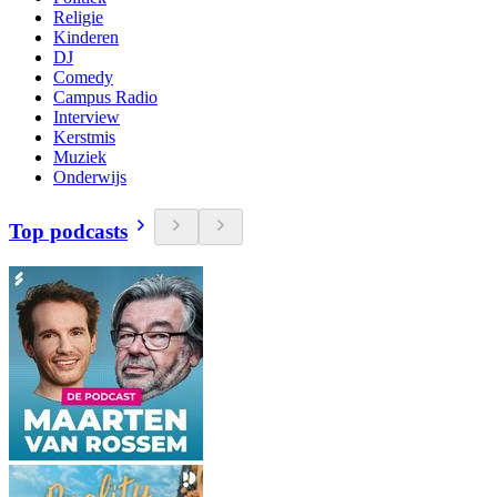
Religie
Kinderen
DJ
Comedy
Campus Radio
Interview
Kerstmis
Muziek
Onderwijs
Top podcasts