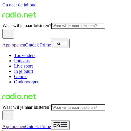
Ga naar de inhoud
Waar wil je naar luisteren?
App openen
Ontdek Prime
Topzenders
Podcasts
Live sport
In je buurt
Genres
Onderwerpen
Waar wil je naar luisteren?
App openen
Ontdek Prime