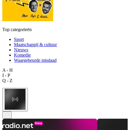
Top categorieën
Sport
Maatschappij & cultuur
Nieuws
Komedie
Waargebeurde misdaad
A - H
I - P
Q - Z