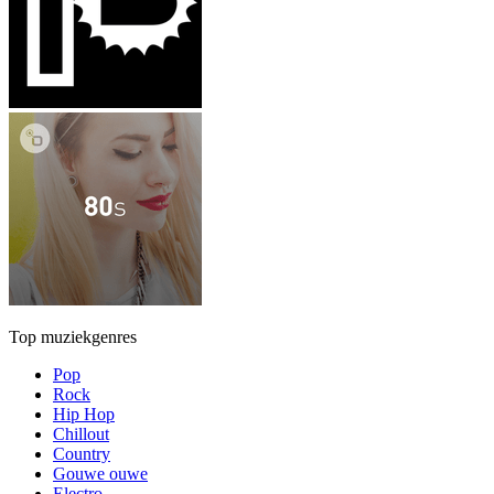
Top muziekgenres
Pop
Rock
Hip Hop
Chillout
Country
Gouwe ouwe
Electro