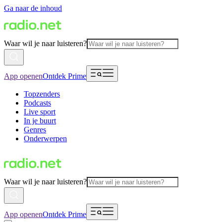
Ga naar de inhoud
Waar wil je naar luisteren?
App openen
Ontdek Prime
Topzenders
Podcasts
Live sport
In je buurt
Genres
Onderwerpen
Waar wil je naar luisteren?
App openen
Ontdek Prime