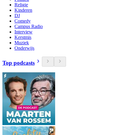
Religie
Kinderen
DJ
Comedy
Campus Radio
Interview
Kerstmis
Muziek
Onderwijs
Top podcasts