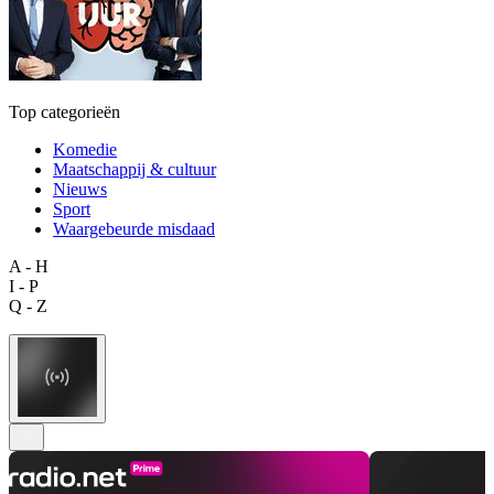
Top categorieën
Komedie
Maatschappij & cultuur
Nieuws
Sport
Waargebeurde misdaad
A - H
I - P
Q - Z