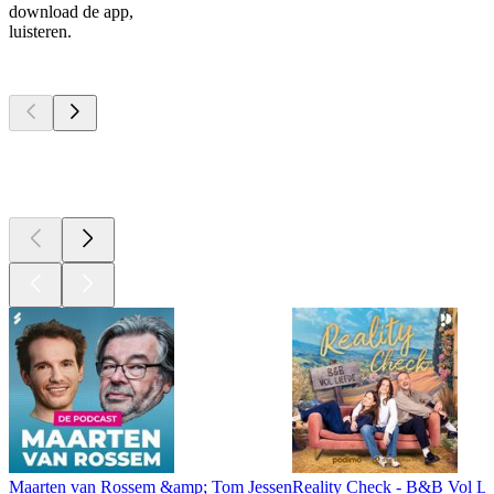
download de app,
luisteren.
Top
podcasts
Top
podcasts
Top
podcasts
Maarten van Rossem &amp; Tom Jessen
Reality Check - B&B Vol Li