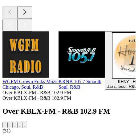
WGFM Grown Folks Muzic
KRNB 105.7 Smooth
KHNY - Ho
Jazz, Soul, R&B
Chicago, Soul, R&B
Soul, R&B
Over KBLX-FM - R&B 102.9 FM
Over KBLX-FM - R&B 102.9 FM
Over KBLX-FM - R&B 102.9 FM
(31)