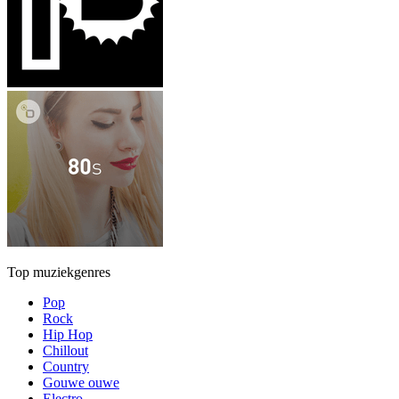
Top muziekgenres
Pop
Rock
Hip Hop
Chillout
Country
Gouwe ouwe
Electro