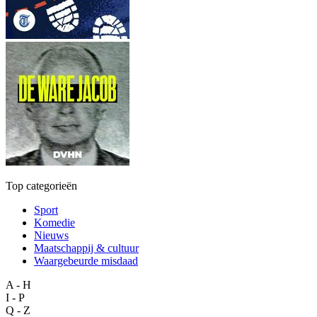
Top categorieën
Sport
Komedie
Nieuws
Maatschappij & cultuur
Waargebeurde misdaad
A - H
I - P
Q - Z