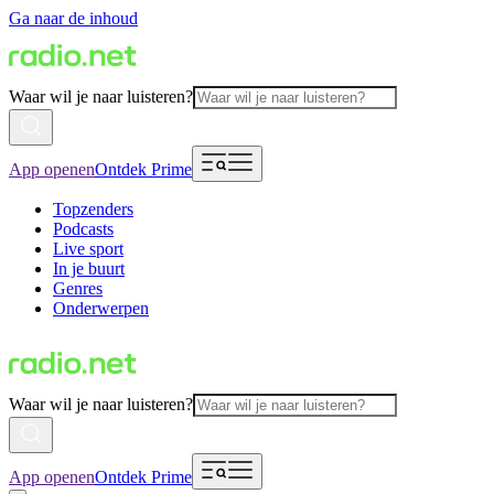
Ga naar de inhoud
Waar wil je naar luisteren?
App openen
Ontdek Prime
Topzenders
Podcasts
Live sport
In je buurt
Genres
Onderwerpen
Waar wil je naar luisteren?
App openen
Ontdek Prime