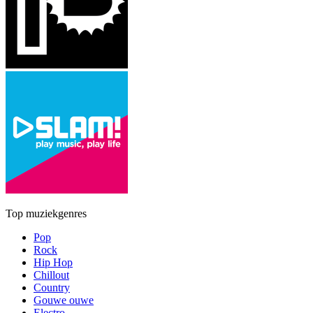
Top muziekgenres
Pop
Rock
Hip Hop
Chillout
Country
Gouwe ouwe
Electro