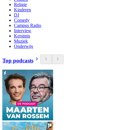
Religie
Kinderen
DJ
Comedy
Campus Radio
Interview
Kerstmis
Muziek
Onderwijs
Top podcasts