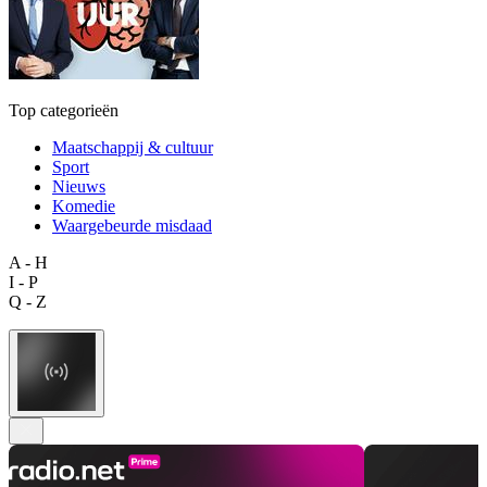
Top categorieën
Maatschappij & cultuur
Sport
Nieuws
Komedie
Waargebeurde misdaad
A - H
I - P
Q - Z