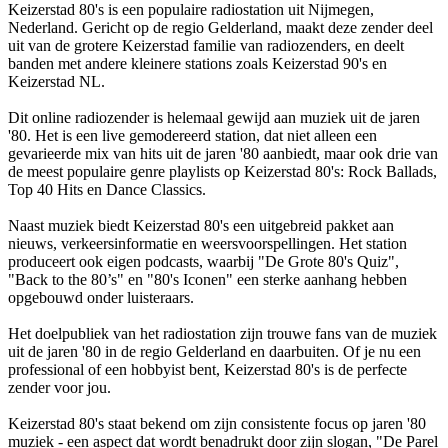
Keizerstad 80's is een populaire radiostation uit Nijmegen,
Nederland. Gericht op de regio Gelderland, maakt deze zender deel
uit van de grotere Keizerstad familie van radiozenders, en deelt
banden met andere kleinere stations zoals Keizerstad 90's en
Keizerstad NL.
Dit online radiozender is helemaal gewijd aan muziek uit de jaren
'80. Het is een live gemodereerd station, dat niet alleen een
gevarieerde mix van hits uit de jaren '80 aanbiedt, maar ook drie van
de meest populaire genre playlists op Keizerstad 80's: Rock Ballads,
Top 40 Hits en Dance Classics.
Naast muziek biedt Keizerstad 80's een uitgebreid pakket aan
nieuws, verkeersinformatie en weersvoorspellingen. Het station
produceert ook eigen podcasts, waarbij "De Grote 80's Quiz",
"Back to the 80’s" en "80's Iconen" een sterke aanhang hebben
opgebouwd onder luisteraars.
Het doelpubliek van het radiostation zijn trouwe fans van de muziek
uit de jaren '80 in de regio Gelderland en daarbuiten. Of je nu een
professional of een hobbyist bent, Keizerstad 80's is de perfecte
zender voor jou.
Keizerstad 80's staat bekend om zijn consistente focus op jaren '80
muziek - een aspect dat wordt benadrukt door zijn slogan, "De Parel