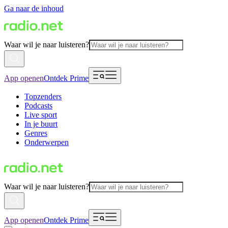
Ga naar de inhoud
Waar wil je naar luisteren?
App openen
Ontdek Prime
Topzenders
Podcasts
Live sport
In je buurt
Genres
Onderwerpen
Waar wil je naar luisteren?
App openen
Ontdek Prime