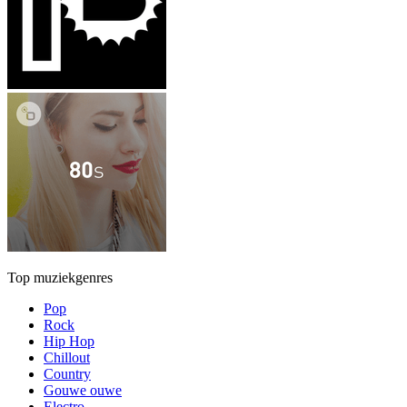
Top muziekgenres
Pop
Rock
Hip Hop
Chillout
Country
Gouwe ouwe
Electro