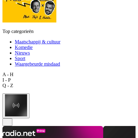
Top categorieën
Maatschappij & cultuur
Komedie
Nieuws
Sport
Waargebeurde misdaad
A - H
I - P
Q - Z