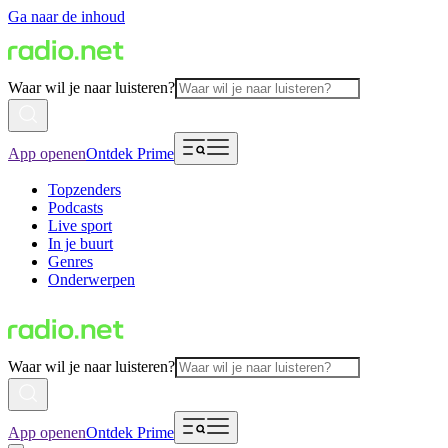
Ga naar de inhoud
Waar wil je naar luisteren?
App openen
Ontdek Prime
Topzenders
Podcasts
Live sport
In je buurt
Genres
Onderwerpen
Waar wil je naar luisteren?
App openen
Ontdek Prime