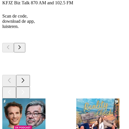
KFJZ Biz Talk 870 AM and 102.5 FM
Scan de code,
download de app,
luisteren.
Top
podcasts
Top
podcasts
Top
podcasts