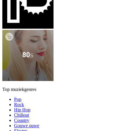
Top muziekgenres
Pop
Rock
Hip Hop
Chillout
Country
Gouwe ouwe
Electro