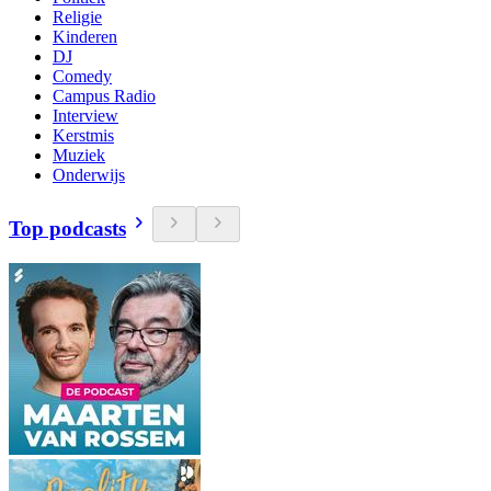
Religie
Kinderen
DJ
Comedy
Campus Radio
Interview
Kerstmis
Muziek
Onderwijs
Top podcasts