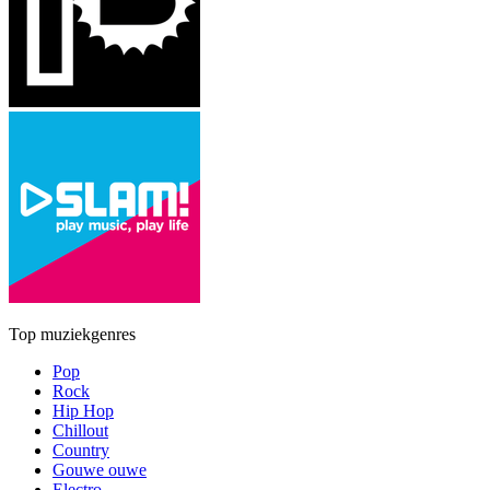
Top muziekgenres
Pop
Rock
Hip Hop
Chillout
Country
Gouwe ouwe
Electro