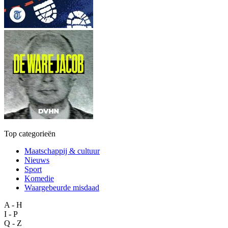
Top categorieën
Maatschappij & cultuur
Nieuws
Sport
Komedie
Waargebeurde misdaad
A - H
I - P
Q - Z