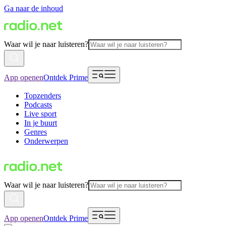
Ga naar de inhoud
Waar wil je naar luisteren?
App openen
Ontdek Prime
Topzenders
Podcasts
Live sport
In je buurt
Genres
Onderwerpen
Waar wil je naar luisteren?
App openen
Ontdek Prime