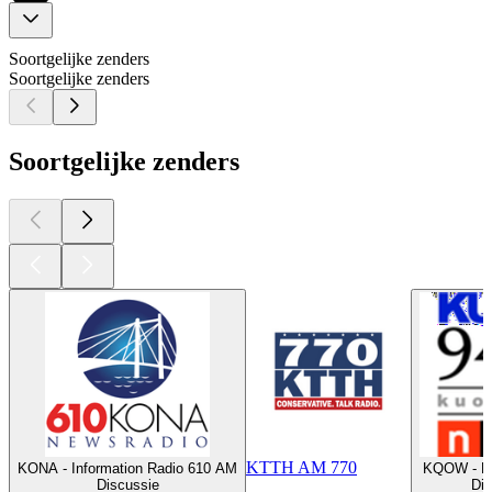
Soortgelijke zenders
Soortgelijke zenders
Soortgelijke zenders
KTTH AM 770
KONA - Information Radio 610 AM
KQOW - K
Discussie
Dis