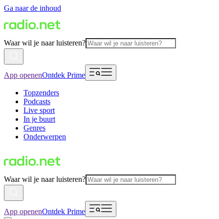
Ga naar de inhoud
Waar wil je naar luisteren?
App openen
Ontdek Prime
Topzenders
Podcasts
Live sport
In je buurt
Genres
Onderwerpen
Waar wil je naar luisteren?
App openen
Ontdek Prime