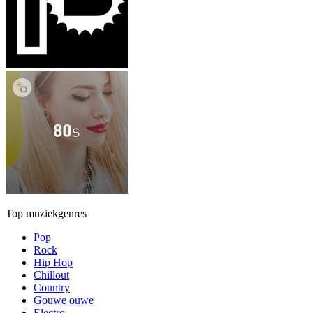
Top muziekgenres
Pop
Rock
Hip Hop
Chillout
Country
Gouwe ouwe
Electro