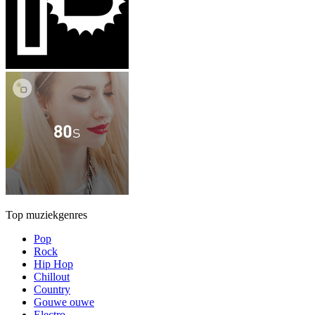
Top muziekgenres
Pop
Rock
Hip Hop
Chillout
Country
Gouwe ouwe
Electro