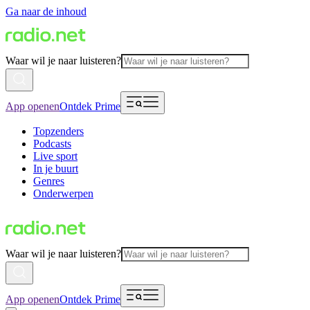
Ga naar de inhoud
Waar wil je naar luisteren?
App openen
Ontdek Prime
Topzenders
Podcasts
Live sport
In je buurt
Genres
Onderwerpen
Waar wil je naar luisteren?
App openen
Ontdek Prime