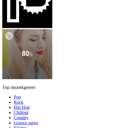
Top muziekgenres
Pop
Rock
Hip Hop
Chillout
Country
Gouwe ouwe
Electro