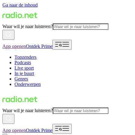
Ga naar de inhoud
Waar wil je naar luisteren?
App openen
Ontdek Prime
Topzenders
Podcasts
Live sport
In je buurt
Genres
Onderwerpen
Waar wil je naar luisteren?
App openen
Ontdek Prime