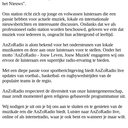
het Nieuws".
Ons station richt zich op jonge en volwassen luisteraars die een
passie hebben voor actuele muziek, lokale en internationale
nieuwsberichten en interessante discussies. Ondanks dat we als
professioneel radio station worden beschouwd, geloven we erin dat
muziek voor iedereen is, ongeacht hun achtergrond of leeftijd.
AnZoRadio is alom bekend voor het ondersteunen van lokale
muzikanten en deze aan onze luisteraars voor te stellen. Onder het
motto 'AnZoRadio - Jouw Leven, Jouw Muziek' engageren wij ons
ervoor de luisteraars een superrijke radio-ervaring te bieden.
Met een diepe passie voor sportberichtgeving biedt AnZoRadio live
updates van voetbal-, basketbal- en rugbywedstrijden van de
populaire teams in de regio.
AnZoRadio respecteert de diversiteit van onze luistergemeenschap,
maar zendt momenteel geen religieus gebaseerde programmatuur uit.
Wij nodigen je uit om je bij ons aan te sluiten en te genieten van de
muzikale reis die AnZoRadio biedt. Luister naar AnZoRadio live,
online of als internetradio, waar je ook bent en wanneer je maar wilt.
De website van het radiostation