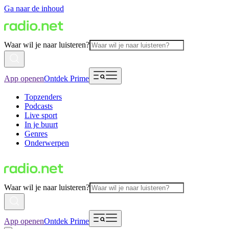
Ga naar de inhoud
Waar wil je naar luisteren?
App openen
Ontdek Prime
Topzenders
Podcasts
Live sport
In je buurt
Genres
Onderwerpen
Waar wil je naar luisteren?
App openen
Ontdek Prime