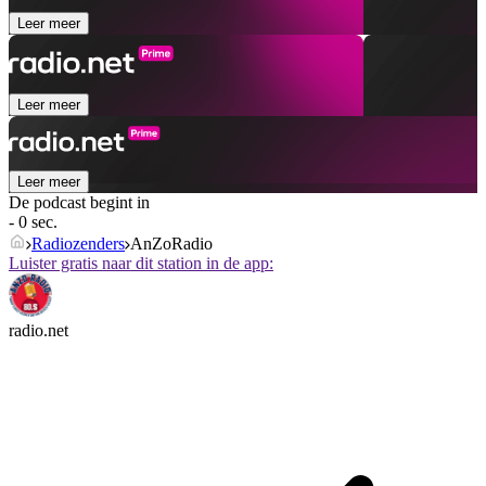
Leer meer
Leer meer
Leer meer
De podcast begint in
- 0 sec.
Radiozenders
AnZoRadio
Luister gratis naar dit station in de app:
radio.net