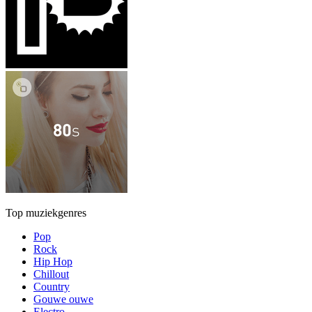
Top muziekgenres
Pop
Rock
Hip Hop
Chillout
Country
Gouwe ouwe
Electro