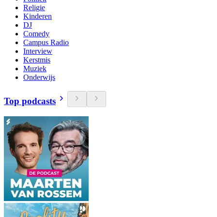
Religie
Kinderen
DJ
Comedy
Campus Radio
Interview
Kerstmis
Muziek
Onderwijs
Top podcasts