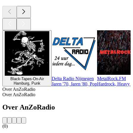
Delta Radio Nijmegen
MetalRock.FM
Black-Tapes-On-Air
Hamburg, Punk
Jaren '70, Jaren '80, Pop
Hardrock, Heavy Me
Over AnZoRadio
Over AnZoRadio
Over AnZoRadio
(0)