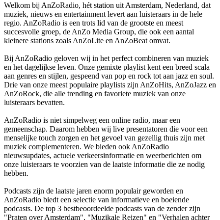
Welkom bij AnZoRadio, hét station uit Amsterdam, Nederland, dat
muziek, nieuws en entertainment levert aan luisteraars in de hele
regio. AnZoRadio is een trots lid van de grootste en meest
succesvolle groep, de AnZo Media Group, die ook een aantal
kleinere stations zoals AnZoLite en AnZoBeat omvat.
Bij AnZoRadio geloven wij in het perfect combineren van muziek
en het dagelijkse leven. Onze gemixte playlist kent een breed scala
aan genres en stijlen, gespeend van pop en rock tot aan jazz en soul.
Drie van onze meest populaire playlists zijn AnZoHits, AnZoJazz en
AnZoRock, die alle trending en favoriete muziek van onze
luisteraars bevatten.
AnZoRadio is niet simpelweg een online radio, maar een
gemeenschap. Daarom hebben wij live presentatoren die voor een
menselijke touch zorgen en het gevoel van gezellig thuis zijn met
muziek complementeren. We bieden ook AnZoRadio
nieuwsupdates, actuele verkeersinformatie en weerberichten om
onze luisteraars te voorzien van de laatste informatie die ze nodig
hebben.
Podcasts zijn de laatste jaren enorm populair geworden en
AnZoRadio biedt een selectie van informatieve en boeiende
podcasts. De top 3 bestbeoordeelde podcasts van de zender zijn
"Praten over Amsterdam", "Muzikale Reizen" en "Verhalen achter