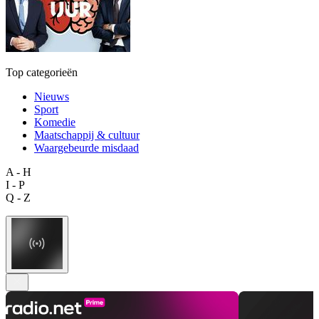
Top categorieën
Nieuws
Sport
Komedie
Maatschappij & cultuur
Waargebeurde misdaad
A - H
I - P
Q - Z