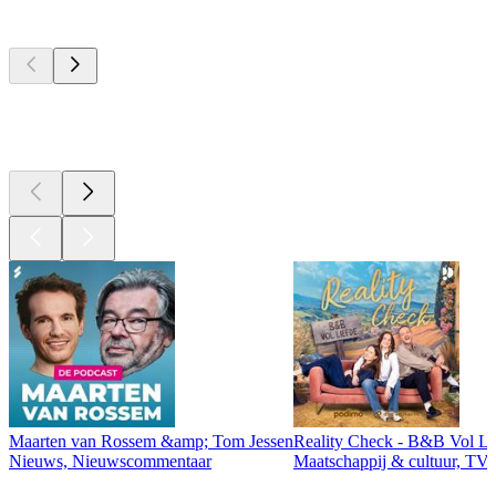
Top
podcasts
Top
podcasts
Top
podcasts
Maarten van Rossem &amp; Tom Jessen
Reality Check - B&B Vol Li
Nieuws, Nieuwscommentaar
Maatschappij & cultuur, TV 