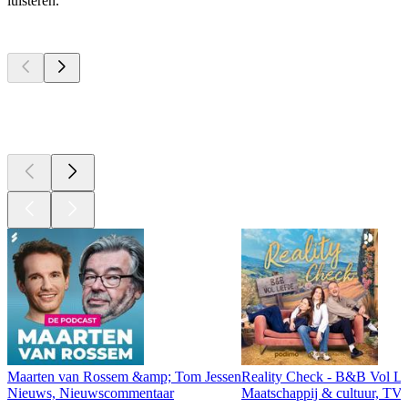
luisteren.
Top
podcasts
Top
podcasts
Top
podcasts
Maarten van Rossem &amp; Tom Jessen
Reality Check - B&B Vol Li
Nieuws, Nieuwscommentaar
Maatschappij & cultuur, TV 