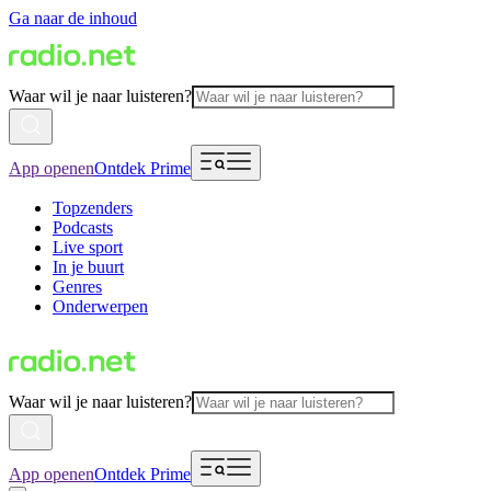
Ga naar de inhoud
Waar wil je naar luisteren?
App openen
Ontdek Prime
Topzenders
Podcasts
Live sport
In je buurt
Genres
Onderwerpen
Waar wil je naar luisteren?
App openen
Ontdek Prime