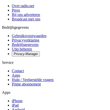
Over radio.net
Press
Bij ons adverteren
Broadcast met ons
Bedrijfsgegevens
Gebruiksvoorwaarden
Privacyverklaring
Bedrijfsgegevens
Utiq beheren
Privacy-Manager
Service
Contact
Apps
Hulp / Veelgestelde vragen
Prime abonnement
Apps
iPhone
iPad
Android