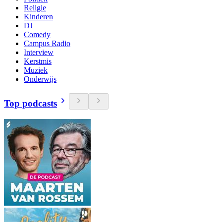
Religie
Kinderen
DJ
Comedy
Campus Radio
Interview
Kerstmis
Muziek
Onderwijs
Top podcasts