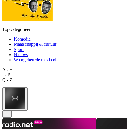
Top categorieën
Komedie
Maatschappij & cultuur
Sport
Nieuws
Waargebeurde misdaad
A - H
I - P
Q - Z