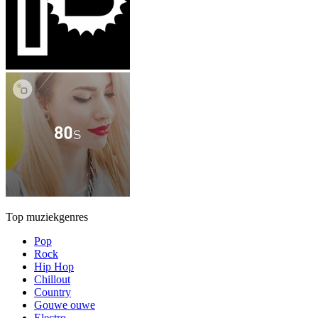
Top muziekgenres
Pop
Rock
Hip Hop
Chillout
Country
Gouwe ouwe
Electro