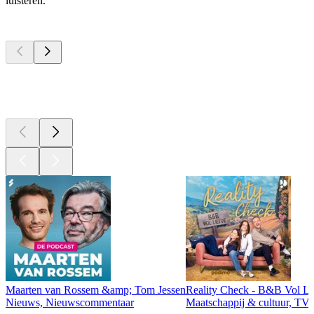
luisteren.
Top
podcasts
Top
podcasts
Top
podcasts
Maarten van Rossem &amp; Tom Jessen
Reality Check - B&B Vol Li
Nieuws, Nieuwscommentaar
Maatschappij & cultuur, TV 