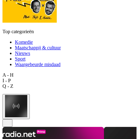
Top categorieën
Komedie
Maatschappij & cultuur
Nieuws
Sport
Waargebeurde misdaad
A - H
I - P
Q - Z