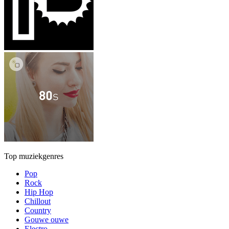
Top muziekgenres
Pop
Rock
Hip Hop
Chillout
Country
Gouwe ouwe
Electro