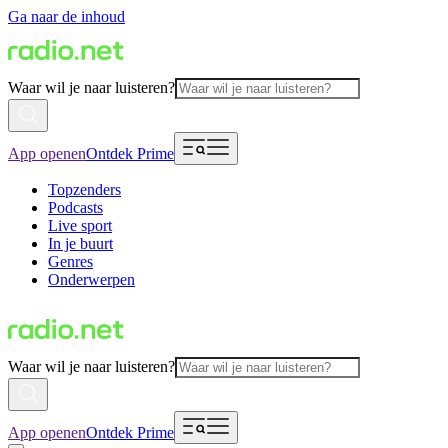
Ga naar de inhoud
Waar wil je naar luisteren?
App openen
Ontdek Prime
Topzenders
Podcasts
Live sport
In je buurt
Genres
Onderwerpen
Waar wil je naar luisteren?
App openen
Ontdek Prime