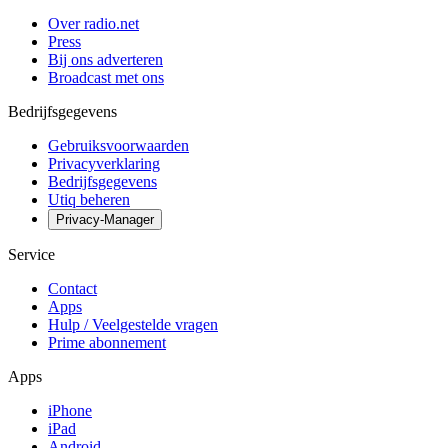
Over radio.net
Press
Bij ons adverteren
Broadcast met ons
Bedrijfsgegevens
Gebruiksvoorwaarden
Privacyverklaring
Bedrijfsgegevens
Utiq beheren
Privacy-Manager
Service
Contact
Apps
Hulp / Veelgestelde vragen
Prime abonnement
Apps
iPhone
iPad
Android