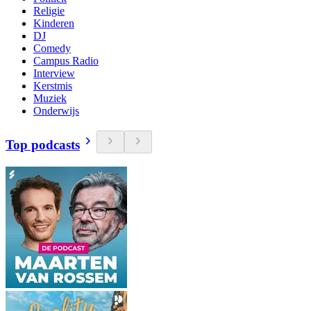
Religie
Kinderen
DJ
Comedy
Campus Radio
Interview
Kerstmis
Muziek
Onderwijs
Top podcasts