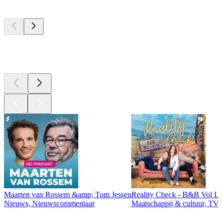
Top
podcasts
Top
podcasts
Maarten van Rossem &amp; Tom Jessen
Reality Check - B&B Vol Li
Nieuws, Nieuwscommentaar
Maatschappij & cultuur, TV 