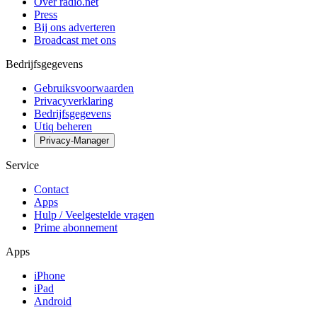
Over radio.net
Press
Bij ons adverteren
Broadcast met ons
Bedrijfsgegevens
Gebruiksvoorwaarden
Privacyverklaring
Bedrijfsgegevens
Utiq beheren
Privacy-Manager
Service
Contact
Apps
Hulp / Veelgestelde vragen
Prime abonnement
Apps
iPhone
iPad
Android