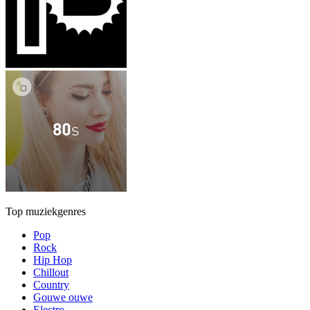
Top muziekgenres
Pop
Rock
Hip Hop
Chillout
Country
Gouwe ouwe
Electro