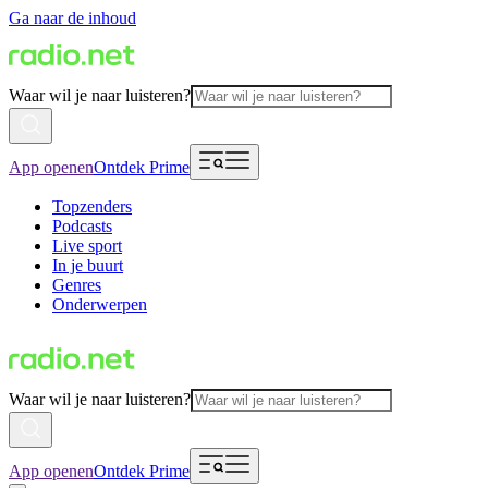
Ga naar de inhoud
Waar wil je naar luisteren?
App openen
Ontdek Prime
Topzenders
Podcasts
Live sport
In je buurt
Genres
Onderwerpen
Waar wil je naar luisteren?
App openen
Ontdek Prime