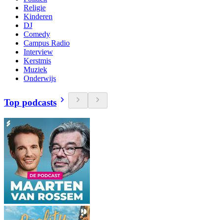
Religie
Kinderen
DJ
Comedy
Campus Radio
Interview
Kerstmis
Muziek
Onderwijs
Top podcasts