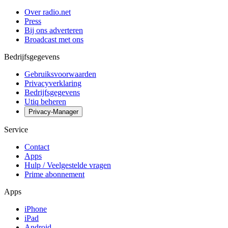
Over radio.net
Press
Bij ons adverteren
Broadcast met ons
Bedrijfsgegevens
Gebruiksvoorwaarden
Privacyverklaring
Bedrijfsgegevens
Utiq beheren
Privacy-Manager
Service
Contact
Apps
Hulp / Veelgestelde vragen
Prime abonnement
Apps
iPhone
iPad
Android