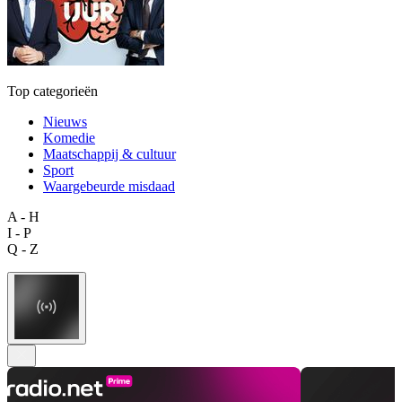
Top categorieën
Nieuws
Komedie
Maatschappij & cultuur
Sport
Waargebeurde misdaad
A - H
I - P
Q - Z