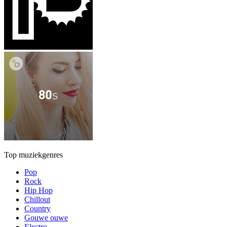
Top muziekgenres
Pop
Rock
Hip Hop
Chillout
Country
Gouwe ouwe
Electro