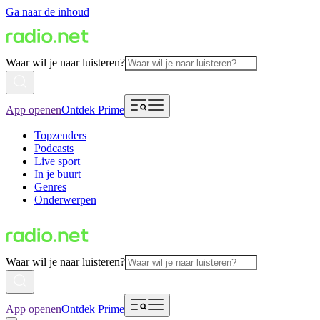
Ga naar de inhoud
Waar wil je naar luisteren?
App openen
Ontdek Prime
Topzenders
Podcasts
Live sport
In je buurt
Genres
Onderwerpen
Waar wil je naar luisteren?
App openen
Ontdek Prime