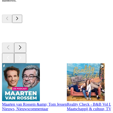
luisteren.
Top
podcasts
Top
podcasts
Top
podcasts
Maarten van Rossem &amp; Tom Jessen
Reality Check - B&B Vol Li
Nieuws, Nieuwscommentaar
Maatschappij & cultuur, TV 