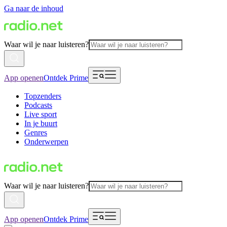
Ga naar de inhoud
Waar wil je naar luisteren?
App openen
Ontdek Prime
Topzenders
Podcasts
Live sport
In je buurt
Genres
Onderwerpen
Waar wil je naar luisteren?
App openen
Ontdek Prime