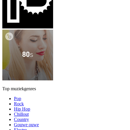
Top muziekgenres
Pop
Rock
Hip Hop
Chillout
Country
Gouwe ouwe
Electro