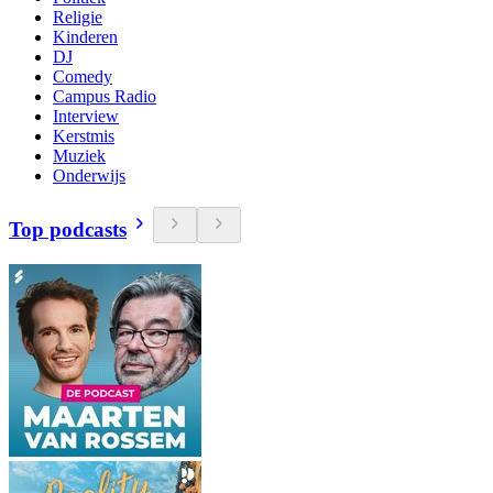
Religie
Kinderen
DJ
Comedy
Campus Radio
Interview
Kerstmis
Muziek
Onderwijs
Top podcasts