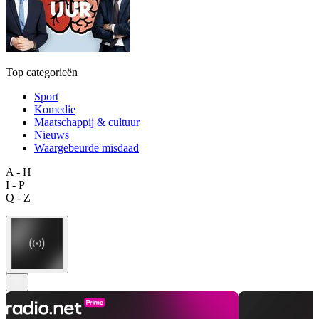
Top categorieën
Sport
Komedie
Maatschappij & cultuur
Nieuws
Waargebeurde misdaad
A - H
I - P
Q - Z