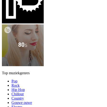
Top muziekgenres
Pop
Rock
Hip Hop
Chillout
Country
Gouwe ouwe
Electro