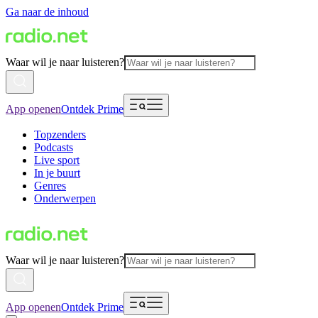
Ga naar de inhoud
Waar wil je naar luisteren?
App openen
Ontdek Prime
Topzenders
Podcasts
Live sport
In je buurt
Genres
Onderwerpen
Waar wil je naar luisteren?
App openen
Ontdek Prime