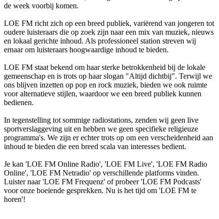
de week voorbij komen.
LOE FM richt zich op een breed publiek, variërend van jongeren tot
oudere luisteraars die op zoek zijn naar een mix van muziek, nieuws
en lokaal gerichte inhoud. Als professioneel station streven wij
ernaar om luisteraars hoogwaardige inhoud te bieden.
LOE FM staat bekend om haar sterke betrokkenheid bij de lokale
gemeenschap en is trots op haar slogan "Altijd dichtbij". Terwijl we
ons blijven inzetten op pop en rock muziek, bieden we ook ruimte
voor alternatieve stijlen, waardoor we een breed publiek kunnen
bedienen.
In tegenstelling tot sommige radiostations, zenden wij geen live
sportverslaggeving uit en hebben we geen specifieke religieuze
programma's. We zijn er echter trots op om een verscheidenheid aan
inhoud te bieden die een breed scala van interesses bedient.
Je kan 'LOE FM Online Radio', 'LOE FM Live', 'LOE FM Radio
Online', 'LOE FM Netradio' op verschillende platforms vinden.
Luister naar 'LOE FM Frequenz' of probeer 'LOE FM Podcasts'
voor onze boeiende gesprekken. Nu is het tijd om 'LOE FM te
horen'!
De website van het radiostation