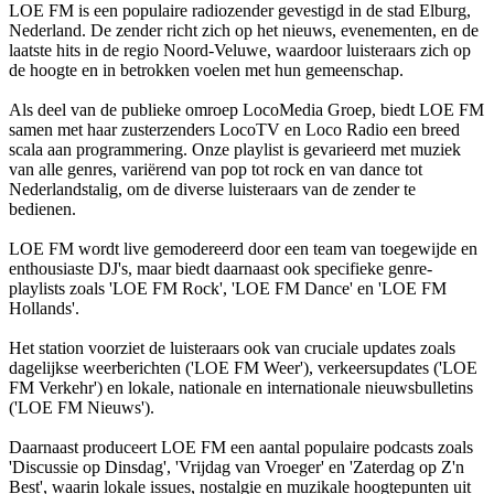
LOE FM is een populaire radiozender gevestigd in de stad Elburg,
Nederland. De zender richt zich op het nieuws, evenementen, en de
laatste hits in de regio Noord-Veluwe, waardoor luisteraars zich op
de hoogte en in betrokken voelen met hun gemeenschap.
Als deel van de publieke omroep LocoMedia Groep, biedt LOE FM
samen met haar zusterzenders LocoTV en Loco Radio een breed
scala aan programmering. Onze playlist is gevarieerd met muziek
van alle genres, variërend van pop tot rock en van dance tot
Nederlandstalig, om de diverse luisteraars van de zender te
bedienen.
LOE FM wordt live gemodereerd door een team van toegewijde en
enthousiaste DJ's, maar biedt daarnaast ook specifieke genre-
playlists zoals 'LOE FM Rock', 'LOE FM Dance' en 'LOE FM
Hollands'.
Het station voorziet de luisteraars ook van cruciale updates zoals
dagelijkse weerberichten ('LOE FM Weer'), verkeersupdates ('LOE
FM Verkehr') en lokale, nationale en internationale nieuwsbulletins
('LOE FM Nieuws').
Daarnaast produceert LOE FM een aantal populaire podcasts zoals
'Discussie op Dinsdag', 'Vrijdag van Vroeger' en 'Zaterdag op Z'n
Best', waarin lokale issues, nostalgie en muzikale hoogtepunten uit