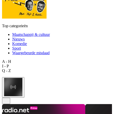
Top categorieën
Maatschappij & cultuur
Nieuws
Komedie
Sport
Waargebeurde misdaad
A - H
I - P
Q - Z