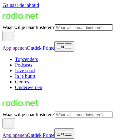
Ga naar de inhoud
Waar wil je naar luisteren?
App openen
Ontdek Prime
Topzenders
Podcasts
Live sport
In je buurt
Genres
Onderwerpen
Waar wil je naar luisteren?
App openen
Ontdek Prime