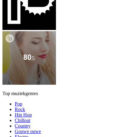
Top muziekgenres
Pop
Rock
Hip Hop
Chillout
Country
Gouwe ouwe
Electro