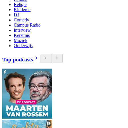
Religie
Kinderen
DJ
Comedy
Campus Radio
Interview
Kerstmis
Muziek
Onderwijs
Top podcasts