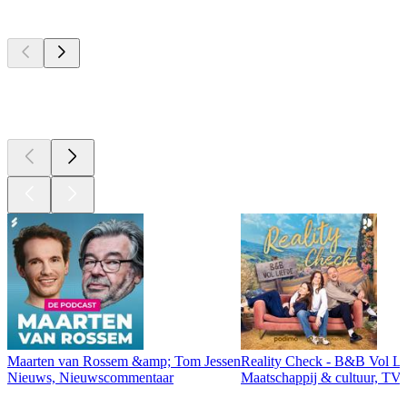
Top
podcasts
Top
podcasts
Top
podcasts
Maarten van Rossem &amp; Tom Jessen
Reality Check - B&B Vol Li
Nieuws, Nieuwscommentaar
Maatschappij & cultuur, TV 