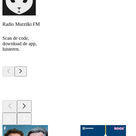
Radio Murzilki FM
Scan de code,
download de app,
luisteren.
Top
podcasts
Top
podcasts
Top
podcasts