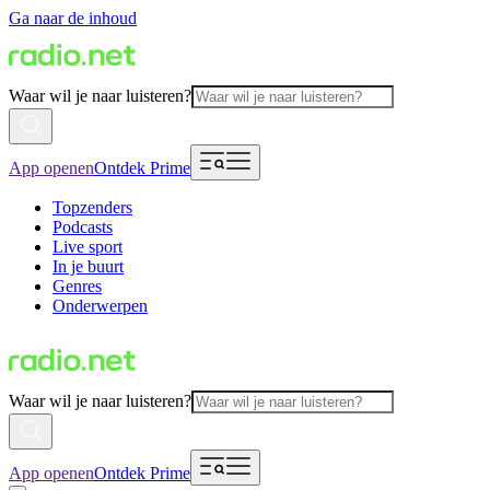
Ga naar de inhoud
Waar wil je naar luisteren?
App openen
Ontdek Prime
Topzenders
Podcasts
Live sport
In je buurt
Genres
Onderwerpen
Waar wil je naar luisteren?
App openen
Ontdek Prime