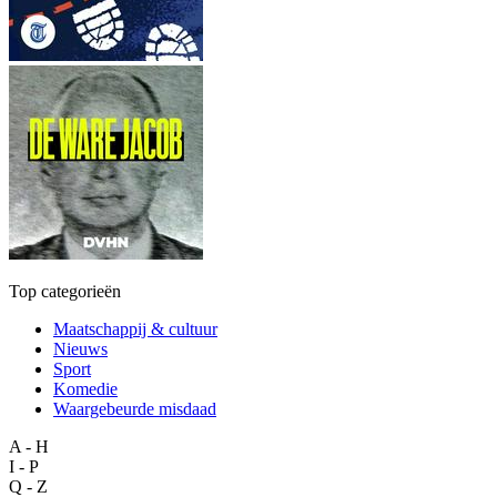
Top categorieën
Maatschappij & cultuur
Nieuws
Sport
Komedie
Waargebeurde misdaad
A - H
I - P
Q - Z