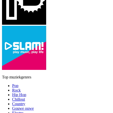
Top muziekgenres
Pop
Rock
Hip Hop
Chillout
Country
Gouwe ouwe
Electro