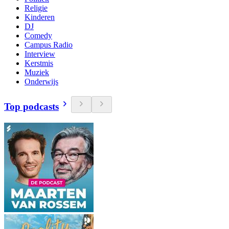
Religie
Kinderen
DJ
Comedy
Campus Radio
Interview
Kerstmis
Muziek
Onderwijs
Top podcasts