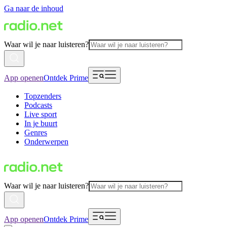
Ga naar de inhoud
Waar wil je naar luisteren?
App openen
Ontdek Prime
Topzenders
Podcasts
Live sport
In je buurt
Genres
Onderwerpen
Waar wil je naar luisteren?
App openen
Ontdek Prime