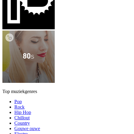
Top muziekgenres
Pop
Rock
Hip Hop
Chillout
Country
Gouwe ouwe
Electro