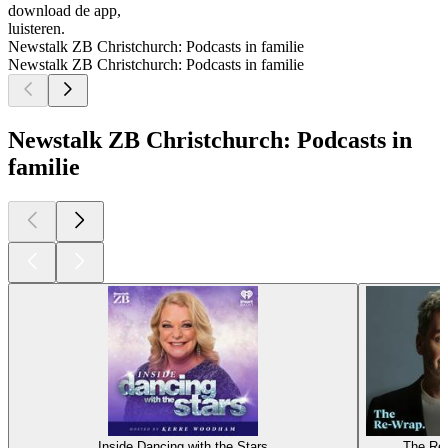
download de app,
luisteren.
Newstalk ZB Christchurch: Podcasts in familie
Newstalk ZB Christchurch: Podcasts in familie
Newstalk ZB Christchurch: Podcasts in
familie
Inside Dancing with the Stars
The Re