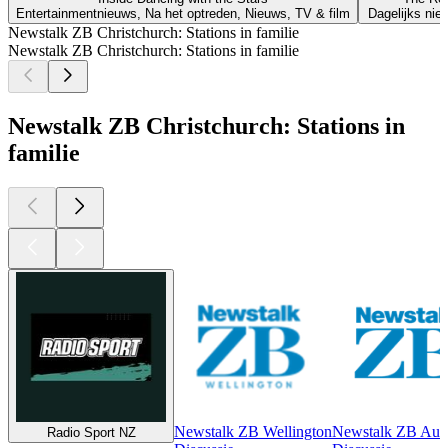
Entertainmentnieuws, Na het optreden, Nieuws, TV & film
Dagelijks nie
Newstalk ZB Christchurch: Stations in familie
Newstalk ZB Christchurch: Stations in familie
Newstalk ZB Christchurch: Stations in
familie
Newstalk ZB Wellington
Newstalk ZB Auc
Radio Sport NZ