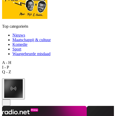
Top categorieën
Nieuws
Maatschappij & cultuur
Komedie
Sport
Waargebeurde misdaad
A - H
I - P
Q - Z