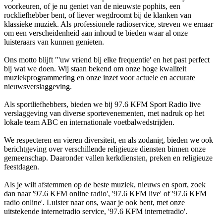
voorkeuren, of je nu geniet van de nieuwste pophits, een
rockliefhebber bent, of liever wegdroomt bij de klanken van
klassieke muziek. Als professionele radioservice, streven we ernaar
om een verscheidenheid aan inhoud te bieden waar al onze
luisteraars van kunnen genieten.
Ons motto blijft "'uw vriend bij elke frequentie' en het past perfect
bij wat we doen. Wij staan bekend om onze hoge kwaliteit
muziekprogrammering en onze inzet voor actuele en accurate
nieuwsverslaggeving.
Als sportliefhebbers, bieden we bij 97.6 KFM Sport Radio live
verslaggeving van diverse sportevenementen, met nadruk op het
lokale team ABC en internationale voetbalwedstrijden.
We respecteren en vieren diversiteit, en als zodanig, bieden we ook
berichtgeving over verschillende religieuze diensten binnen onze
gemeenschap. Daaronder vallen kerkdiensten, preken en religieuze
feestdagen.
Als je wilt afstemmen op de beste muziek, nieuws en sport, zoek
dan naar '97.6 KFM online radio', '97.6 KFM live' of '97.6 KFM
radio online'. Luister naar ons, waar je ook bent, met onze
uitstekende internetradio service, '97.6 KFM internetradio'.