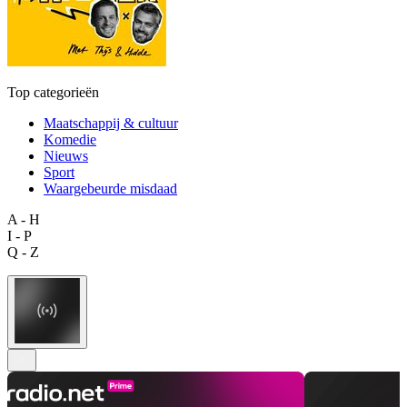
Top categorieën
Maatschappij & cultuur
Komedie
Nieuws
Sport
Waargebeurde misdaad
A - H
I - P
Q - Z