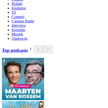
Religie
Kinderen
DJ
Comedy
Campus Radio
Interview
Kerstmis
Muziek
Onderwijs
Top podcasts