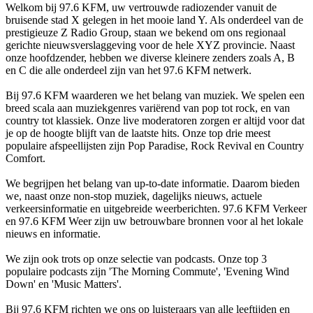
Welkom bij 97.6 KFM, uw vertrouwde radiozender vanuit de
bruisende stad X gelegen in het mooie land Y. Als onderdeel van de
prestigieuze Z Radio Group, staan we bekend om ons regionaal
gerichte nieuwsverslaggeving voor de hele XYZ provincie. Naast
onze hoofdzender, hebben we diverse kleinere zenders zoals A, B
en C die alle onderdeel zijn van het 97.6 KFM netwerk.
Bij 97.6 KFM waarderen we het belang van muziek. We spelen een
breed scala aan muziekgenres variërend van pop tot rock, en van
country tot klassiek. Onze live moderatoren zorgen er altijd voor dat
je op de hoogte blijft van de laatste hits. Onze top drie meest
populaire afspeellijsten zijn Pop Paradise, Rock Revival en Country
Comfort.
We begrijpen het belang van up-to-date informatie. Daarom bieden
we, naast onze non-stop muziek, dagelijks nieuws, actuele
verkeersinformatie en uitgebreide weerberichten. 97.6 KFM Verkeer
en 97.6 KFM Weer zijn uw betrouwbare bronnen voor al het lokale
nieuws en informatie.
We zijn ook trots op onze selectie van podcasts. Onze top 3
populaire podcasts zijn 'The Morning Commute', 'Evening Wind
Down' en 'Music Matters'.
Bij 97.6 KFM richten we ons op luisteraars van alle leeftijden en