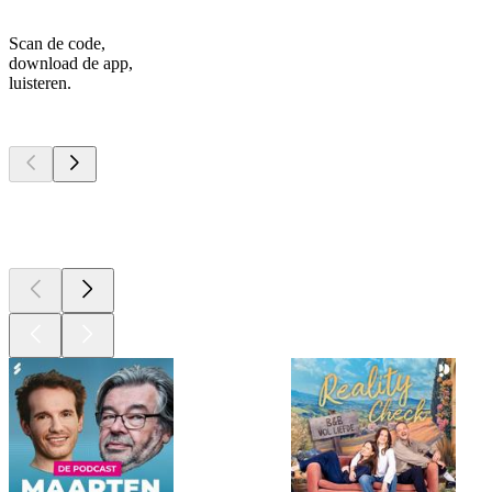
Scan de code,
download de app,
luisteren.
Top
podcasts
Top
podcasts
Top
podcasts