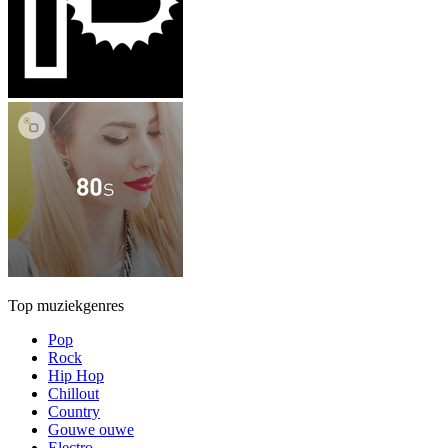
Top muziekgenres
Pop
Rock
Hip Hop
Chillout
Country
Gouwe ouwe
Electro