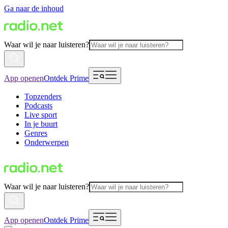
Ga naar de inhoud
Waar wil je naar luisteren?
App openen
Ontdek Prime
Topzenders
Podcasts
Live sport
In je buurt
Genres
Onderwerpen
Waar wil je naar luisteren?
App openen
Ontdek Prime