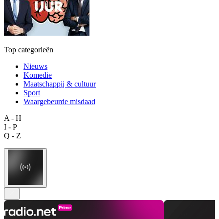
Top categorieën
Nieuws
Komedie
Maatschappij & cultuur
Sport
Waargebeurde misdaad
A - H
I - P
Q - Z