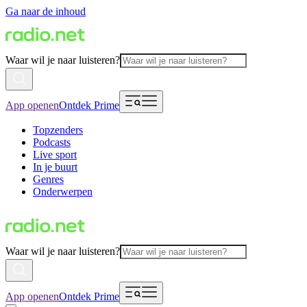
Ga naar de inhoud
Waar wil je naar luisteren?
App openen
Ontdek Prime
Topzenders
Podcasts
Live sport
In je buurt
Genres
Onderwerpen
Waar wil je naar luisteren?
App openen
Ontdek Prime