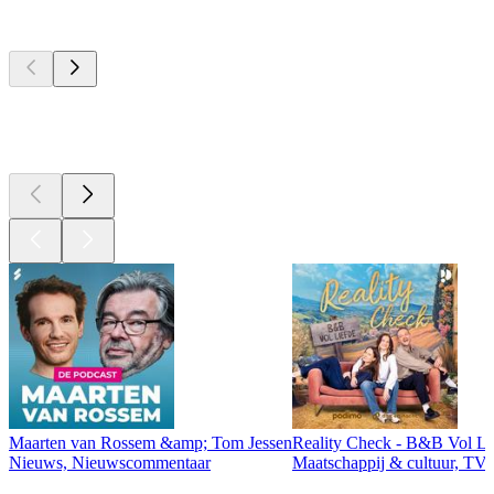
Top
podcasts
Top
podcasts
Top
podcasts
Maarten van Rossem &amp; Tom Jessen
Reality Check - B&B Vol Li
Nieuws, Nieuwscommentaar
Maatschappij & cultuur, TV 