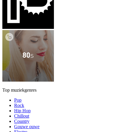
Top muziekgenres
Pop
Rock
Hip Hop
Chillout
Country
Gouwe ouwe
Electro