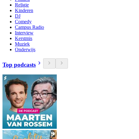
Religie
Kinderen
DJ
Comedy
Campus Radio
Interview
Kerstmis
Muziek
Onderwijs
Top podcasts