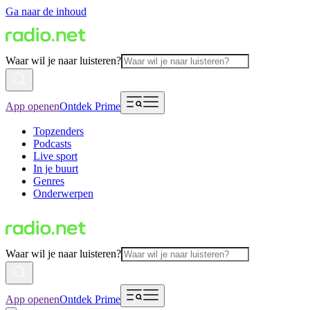
Ga naar de inhoud
Waar wil je naar luisteren?
App openen
Ontdek Prime
Topzenders
Podcasts
Live sport
In je buurt
Genres
Onderwerpen
Waar wil je naar luisteren?
App openen
Ontdek Prime