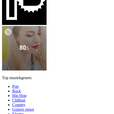
Top muziekgenres
Pop
Rock
Hip Hop
Chillout
Country
Gouwe ouwe
Electro