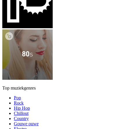
Top muziekgenres
Pop
Rock
Hip Hop
Chillout
Country
Gouwe ouwe
Electro