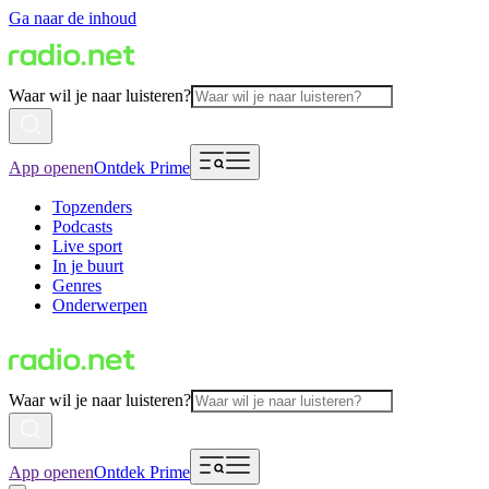
Ga naar de inhoud
Waar wil je naar luisteren?
App openen
Ontdek Prime
Topzenders
Podcasts
Live sport
In je buurt
Genres
Onderwerpen
Waar wil je naar luisteren?
App openen
Ontdek Prime