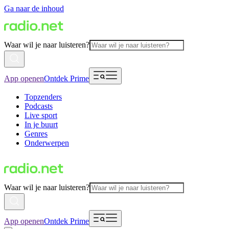
Ga naar de inhoud
Waar wil je naar luisteren?
App openen
Ontdek Prime
Topzenders
Podcasts
Live sport
In je buurt
Genres
Onderwerpen
Waar wil je naar luisteren?
App openen
Ontdek Prime