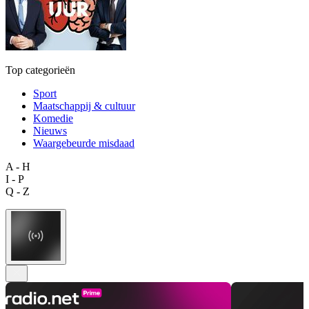
Top categorieën
Sport
Maatschappij & cultuur
Komedie
Nieuws
Waargebeurde misdaad
A - H
I - P
Q - Z