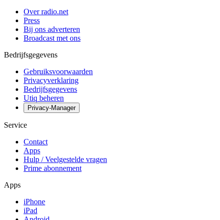
Over radio.net
Press
Bij ons adverteren
Broadcast met ons
Bedrijfsgegevens
Gebruiksvoorwaarden
Privacyverklaring
Bedrijfsgegevens
Utiq beheren
Privacy-Manager
Service
Contact
Apps
Hulp / Veelgestelde vragen
Prime abonnement
Apps
iPhone
iPad
Android