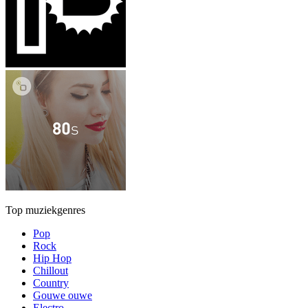
Top muziekgenres
Pop
Rock
Hip Hop
Chillout
Country
Gouwe ouwe
Electro