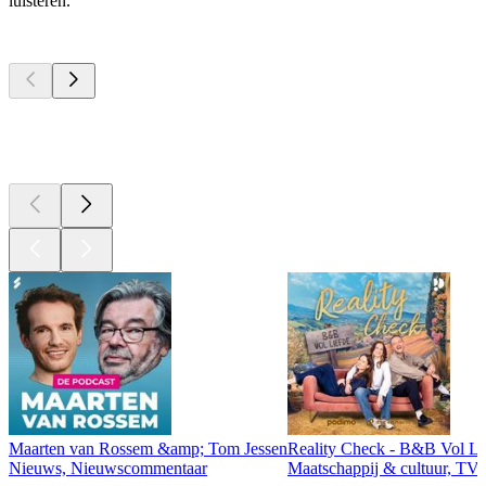
luisteren.
Top
podcasts
Top
podcasts
Top
podcasts
Maarten van Rossem &amp; Tom Jessen
Reality Check - B&B Vol Li
Nieuws, Nieuwscommentaar
Maatschappij & cultuur, TV 