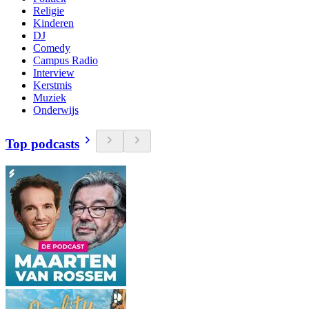
Religie
Kinderen
DJ
Comedy
Campus Radio
Interview
Kerstmis
Muziek
Onderwijs
Top podcasts