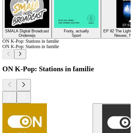
SMALA Digital Broadcast
Footy, actually
EP 92 The Light 
Onderwijs
Sport
Nieuws, N
ON K-Pop: Stations in familie
ON K-Pop: Stations in familie
ON K-Pop: Stations in familie