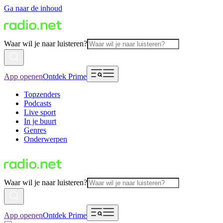
Ga naar de inhoud
Waar wil je naar luisteren?
App openen
Ontdek Prime
Topzenders
Podcasts
Live sport
In je buurt
Genres
Onderwerpen
Waar wil je naar luisteren?
App openen
Ontdek Prime