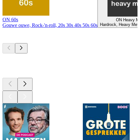
ON 60s
ON Heavy Me
Hardrock, Heavy Meta
Gouwe ouwe, Rock-'n-roll, 20s 30s 40s 50s 60s
Top
podcasts
Top
podcasts
Top
podcasts