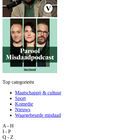
Top categorieën
Maatschappij & cultuur
Sport
Komedie
Nieuws
Waargebeurde misdaad
A - H
I - P
Q - Z